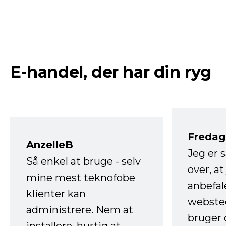
E-handel, der har din ryg
Fredag 
AnzelleB
Jeg er 
Så enkel at bruge - selv
over, at
mine mest teknofobe
anbefal
klienter kan
websted
administrere. Nem at
bruger 
installere, hurtig at