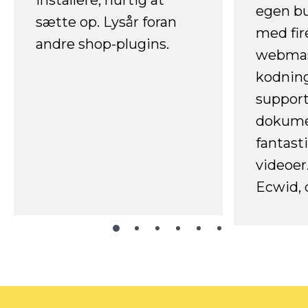
egen b
sætte op. Lysår foran
med fir
andre shop-plugins.
webmas
kodnin
support
dokume
fantast
videoer
Ecwid, 