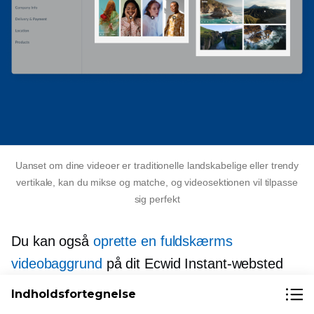
Uanset om dine videoer er traditionelle landskabelige eller trendy
vertikale, kan du mikse og matche, og videosektionen vil tilpasse
sig perfekt
Du kan også
oprette en fuldskærms
videobaggrund
på dit Ecwid Instant-websted
for en visuelt fordybende oplevelse. Tilføj nemt
Indholdsfortegnelse
din YouTube- eller Vimeo-video og vælg