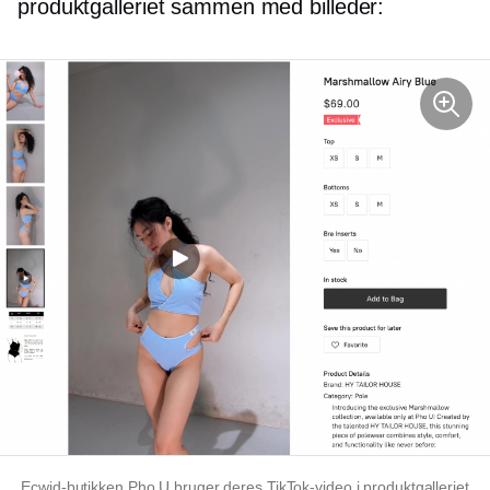
produktgalleriet sammen med billeder:
Ecwid-butikken Pho U bruger deres TikTok-video i produktgalleriet