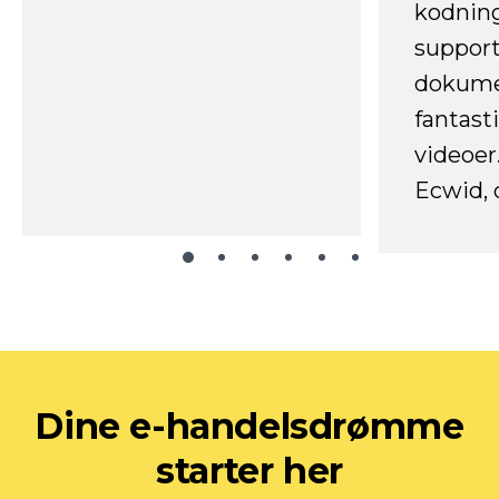
kodnin
support
dokume
fantast
videoer
Ecwid, 
Dine e-handelsdrømme
starter her