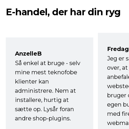
E-handel, der har din ryg
Fredag 
AnzelleB
Jeg er 
Så enkel at bruge - selv
over, at
mine mest teknofobe
anbefal
klienter kan
websted
administrere. Nem at
bruger 
installere, hurtig at
egen b
sætte op. Lysår foran
med fir
andre shop-plugins.
webmas