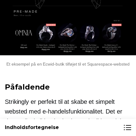
Et eksempel på en Ecwid-butik tilføjet til et Squarespace-websted
Påfaldende
Strikingly er perfekt til at skabe et simpelt
websted med e-handelsfunktionalitet. Det er
dog muligvis ikke det bedste valg til komplekse
Indholdsfortegnelse
websteder på grund af dets begrænsede