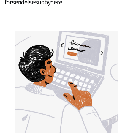
forsendelsesudbydere.