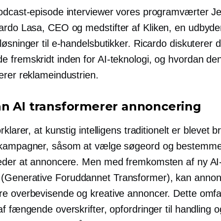
odcast-episode interviewer vores programværter J
cardo Lasa, CEO og
medstifter
af Kliken, en udbyde
øsninger til e-handelsbutikker. Ricardo diskuterer 
 fremskridt inden for AI-teknologi, og hvordan de
erer reklameindustrien.
n AI transformerer annoncering
klarer, at kunstig intelligens traditionelt er blevet bru
 kampagner, såsom at vælge søgeord og bestemm
eder at annoncere. Men med fremkomsten af ​​ny AI-
(Generative
Foruddannet
Transformer), kan annon
e overbevisende og kreative annoncer. Dette omfa
f fængende overskrifter, opfordringer til handling o