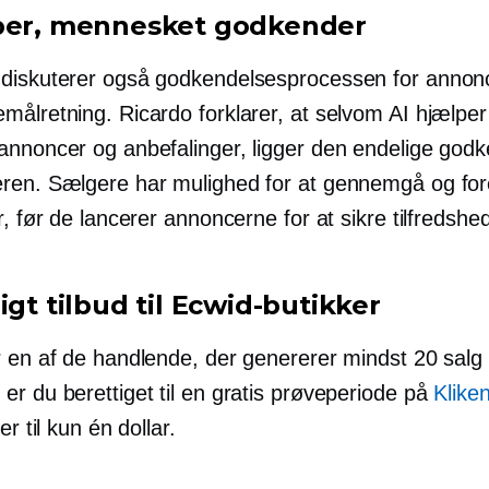
ber, mennesket godkender
diskuterer også godkendelsesprocessen for annon
målretning. Ricardo forklarer, at selvom AI hjælpe
annoncer og anbefalinger, ligger den endelige god
ren. Sælgere har mulighed for at gennemgå og fo
r, før de lancerer annoncerne for at sikre tilfredshe
igt tilbud til Ecwid-butikker
r en af ​​de handlende, der genererer mindst 20 sal
er du berettiget til en gratis prøveperiode på
Klike
er til kun én dollar.