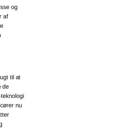
esse og
r af
de
n
gt til at
e de
teknologi
cører nu
tter
g