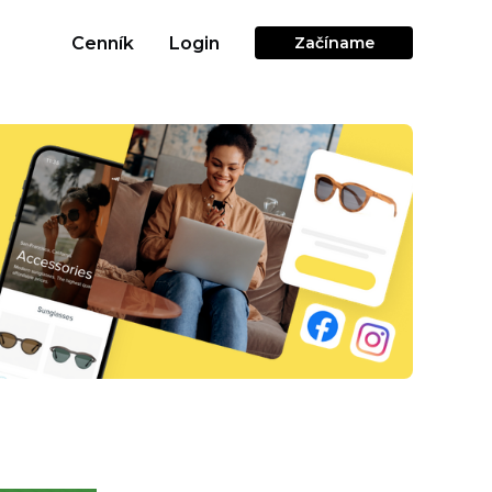
Cenník
Login
Začíname