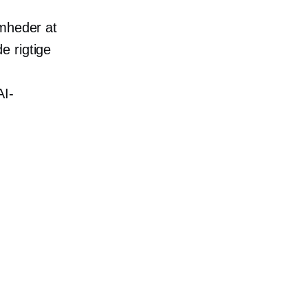
omheder at
e rigtige
.
AI-