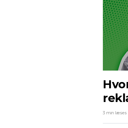
Hvo
rek
3 min læses