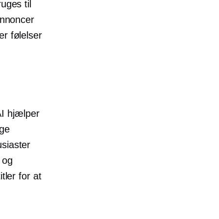
uges til
 annoncer
r følelser
I hjælper
ige
siaster
 og
tler for at