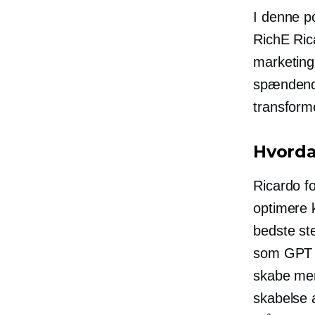
I denne p
RichE Ri
marketingl
spændende
transform
Hvorda
Ricardo for
optimere
bedste st
som GPT 
skabe mer
skabelse a