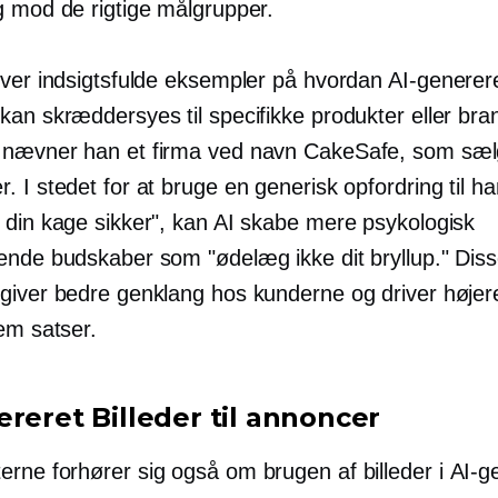
g mod de rigtige målgrupper.
iver indsigtsfulde eksempler på hvordan
AI-generer
kan skræddersyes til specifikke produkter eller bra
nævner han et firma ved navn CakeSafe, som sæl
 I stedet for at bruge en generisk opfordring til ha
 din kage sikker", kan AI skabe mere psykologisk
ende budskaber som "ødelæg ikke dit bryllup." Dis
giver bedre genklang hos kunderne og driver højer
nem
satser.
ereret
Billeder til annoncer
ne forhører sig også om brugen af ​​billeder i
AI-g