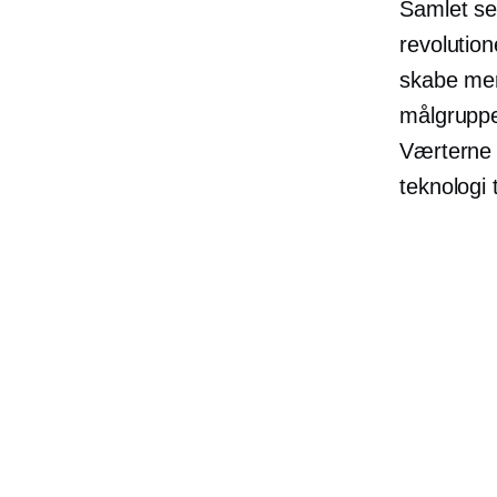
Samlet se
revolutio
skabe mer
målgruppe
Værterne o
teknologi 