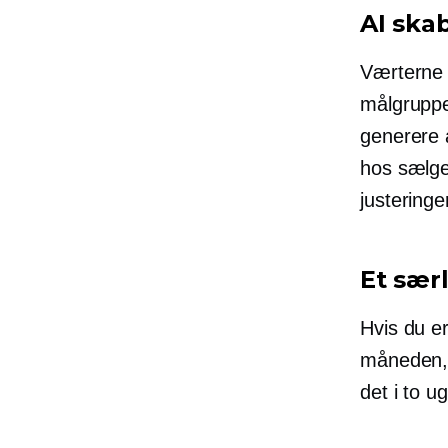
AI ska
Værterne 
målgruppe
generere 
hos sælge
justeringe
Et særl
Hvis du e
måneden, 
det i to ug