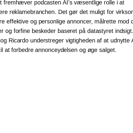
t fremhæver podcasten AI's væsentlige rolle i at
nere reklamebranchen. Det gør det muligt for virks
e effektive og personlige annoncer, målrette mod d
r og forfine beskeder baseret på
datastyret
indsigt
g Ricardo understreger vigtigheden af ​​at udnytte 
til at forbedre annonceydelsen og øge salget.