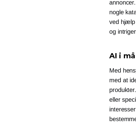
annoncer. 
nogle kata
ved hjælp 
og intrige
AI i m
Med hensy
med at ide
produkter
eller spec
interesser
bestemme 