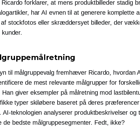
Ricardo forklarer, at mens produktbilleder stadig br
logartikler, har AI evnen til at generere komplette
af stockfotos eller
skræddersyet
billeder, der vække
r kunder.
ålgruppemålretning
n til målgruppevalg fremhæver Ricardo, hvordan A
ntificere de mest relevante målgrupper for forskell
. Han giver eksempler på målretning mod lastbilentu
ifikke typer skiløbere baseret på deres præferencer
. AI-teknologien analyserer produktbeskrivelser og ti
de bedste målgruppesegmenter. Fedt, ikke?