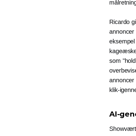
målretnin
Ricardo g
annoncer 
eksempel 
kageæsker.
som "hold
overbevis
annoncer 
klik-igen
AI-gen
Showværter