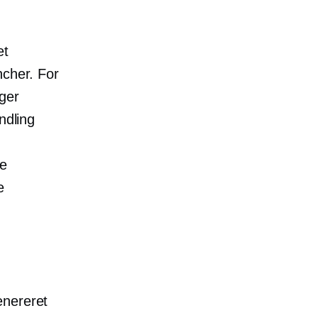
et
ncher. For
ger
ndling
se
e
enereret