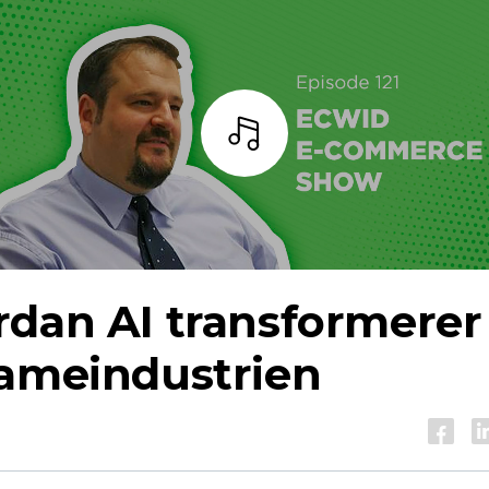
Lyt
rdan AI transformerer
lameindustrien