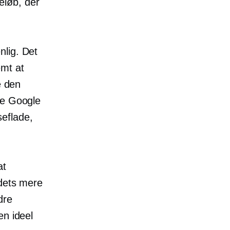
eløb, der
nlig.
Det
emt at
e den
de Google
eflade,
at
 dets mere
dre
en ideel