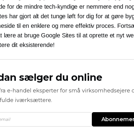
de for de mindre
tech-kyndige
er nemmere end nog
es har gjort alt det tunge løft for dig for at gøre by
meside til en enklere og mere effektiv proces. Fort
t lære at bruge Google Sites til at oprette et nyt w
tere dit eksisterende!
dan sælger du online
fra
e-handel
eksperter for små virksomhedsejere 
fulde iværksættere.
Abonneme