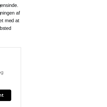
ensinde.
gningen af
sæt med at
ebsted
og
nt