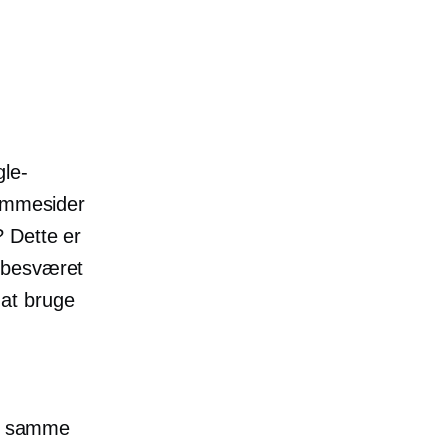
gle-
mmesider
? Dette er
r besværet
 at bruge
på samme