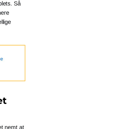
blets. Så
nere
llige
le
et
et nemt at