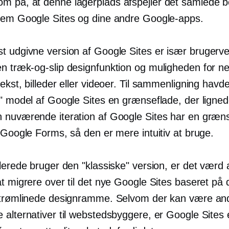
 på, at denne lagerplads afspejler det samlede b
lem Google Sites og dine andre Google-apps.
t udgivne version af Google Sites er især
brugerve
 en
træk-og-slip
designfunktion og muligheden for n
ekst, billeder eller videoer. Til sammenligning havd
e" model af Google Sites en grænseflade, der ligne
 nuværende iteration af Google Sites har en græns
 Google Forms, så den er mere intuitiv at bruge.
lerede bruger den "klassiske" version, er det værd 
at migrere over til det nye Google Sites baseret på
strømlinede designramme. Selvom der kan være an
 alternativer til webstedsbyggere, er Google Sites 