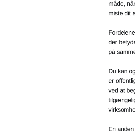
måde, når
miste dit 
Fordelene
der betyd
på samme 
Du kan og
er
offentl
ved at be
tilgængeli
virksomhe
En anden v