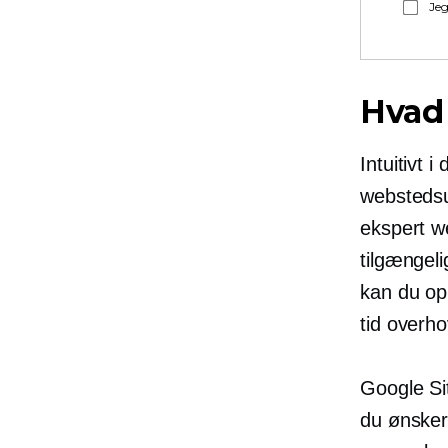
Jeg
Hvad 
Intuitivt 
webstedsu
ekspert w
tilgængel
kan du op
tid overh
Google Si
du ønsker