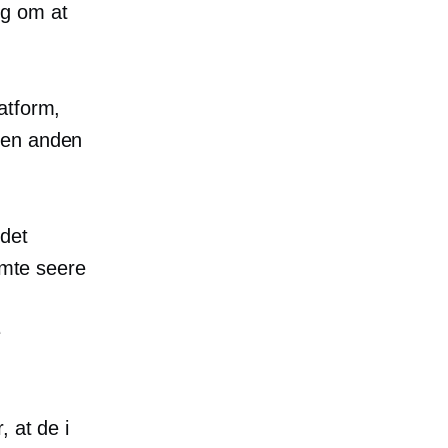
ig om at
atform,
 en anden
det
emte seere
e
 at de i