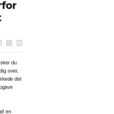
rfor
t
nsker du
dig over,
irkede det
pgave
af en