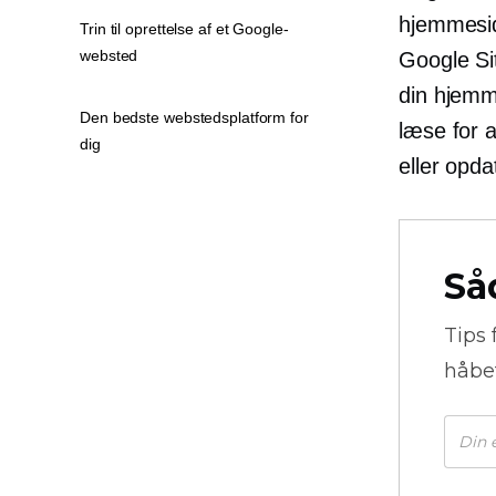
hjemmesi
Trin til oprettelse af et Google-
websted
Google Sit
​​din hjem
Den bedste webstedsplatform for
læse for a
dig
eller opda
Så
Tips 
håbe