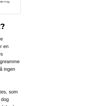
lde mig.
t?
de
r en
es
esignramme
å ingen
ites, som
r dog