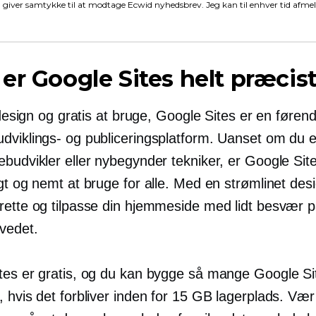
 giver samtykke til at modtage Ecwid nyhedsbrev. Jeg kan til enhver tid afme
er Google Sites helt præcis
i design og gratis at bruge, Google Sites er en føren
dviklings- og publiceringsplatform. Uanset om du e
ebudvikler eller nybegynder tekniker, er Google Sit
igt og nemt at bruge for alle. Med en strømlinet d
rette og tilpasse din hjemmeside med lidt besvær p
ovedet.
tes er gratis, og du kan bygge så mange Google S
, hvis det forbliver inden for 15 GB lagerplads. Væ