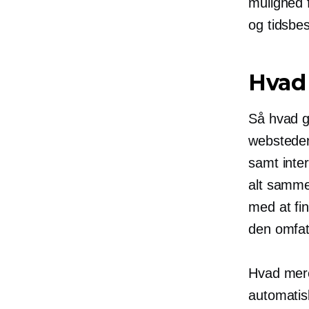
mulighed f
og
tidsbe
Hvad 
Så hvad g
websteder
samt inte
alt samme
med at fi
den omfat
Hvad mere 
automatis