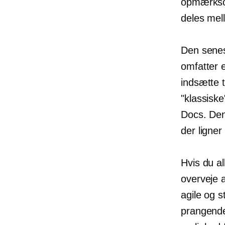
opmærksom
deles mel
Den senes
omfatter
indsætte t
"klassisk
Docs. Den
der ligner
Hvis du al
overveje 
agile og 
prangende