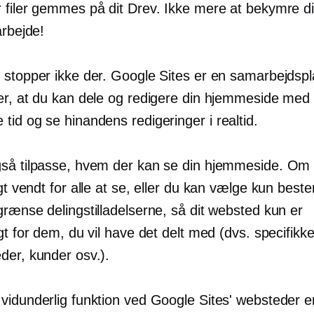
 filer gemmes på dit Drev. Ikke mere at bekymre d
arbejde!
 stopper ikke der. Google Sites er en samarbejdspl
er, at du kan dele og redigere din hjemmeside med
tid og se hinandens redigeringer i
realtid.
så tilpasse, hvem der kan se din hjemmeside. Om 
igt vendt
for alle at se, eller du kan vælge kun best
grænse delingstilladelserne, så dit websted kun er
gt for dem, du vil have det delt med (dvs. specifikk
der, kunder osv.).
idunderlig funktion ved Google Sites' websteder er,