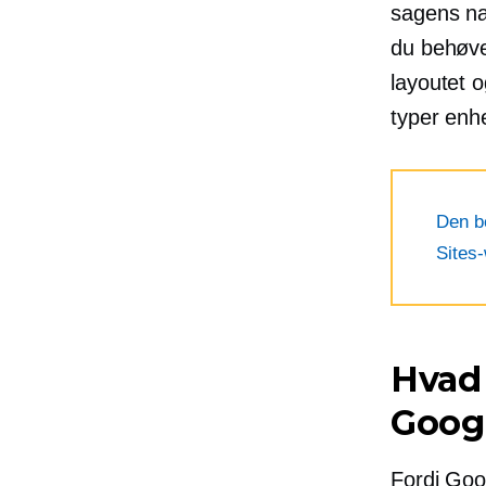
sagens nat
du behøve
layoutet o
typer enh
Den be
Sites
Hvad 
Goog
Fordi Goog