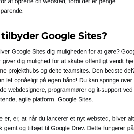
or at oprette dit websted, fordi det er penge
sparende.
tilbyder Google Sites?
iver Google Sites dig muligheden for at gøre? Goo
 giver dig mulighed for at skabe
offentligt vendt
hje
rne projekthubs og delte teamsites. Den bedste del
n let opnåeligt på egen hånd! Du kan springe ove
nde webdesignere, programmører og it-support ved
tende, agile platform, Google Sites.
er, er, at når du lancerer et nyt websted, bliver alt
k gemt og tilføjet til Google Drev. Dette fungerer 