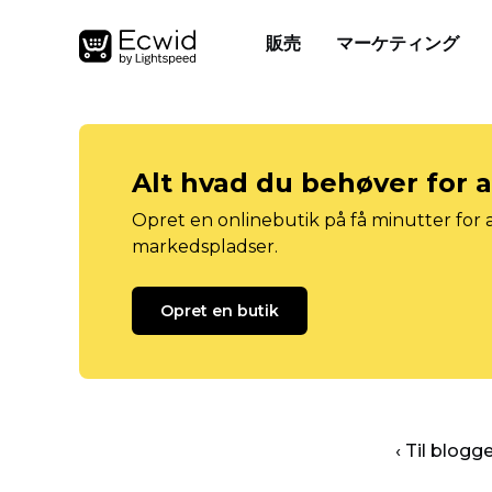
販売
マーケティング
Alt hvad du behøver for 
Opret en onlinebutik på få minutter for a
markedspladser.
Opret en butik
‹ Til blog