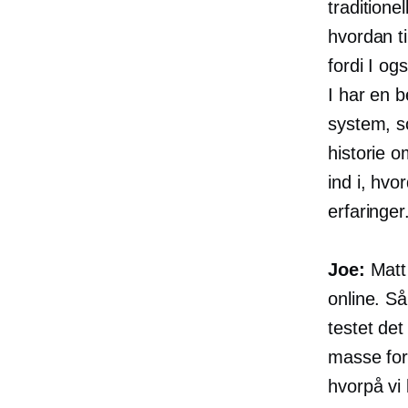
traditione
hvordan ti
fordi I og
I har en b
system, so
historie o
ind i, hv
erfaringer
Joe:
Matt 
online. Så
testet det
masse fors
hvorpå vi 