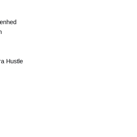
e enhed
n
ra Hustle