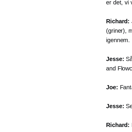
er det, vi 
Richard:
(griner), 
igennem. 
Jesse:
Så
and Flowc
Joe:
Fanta
Jesse:
Sel
Richard: