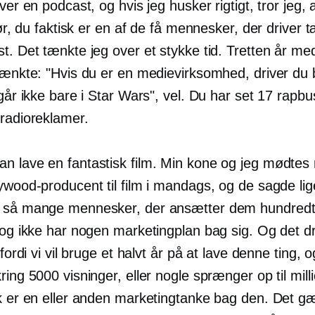
aver en podcast, og hvis jeg husker rigtigt, tror jeg, a
før, du faktisk er en af ​​de få mennesker, der driver tæt
t. Det tænkte jeg over et stykke tid. Tretten år me
tænkte: "Hvis du er en medievirksomhed, driver du 
 går ikke bare i Star Wars", vel. Du har set 17 rapbu
 radioreklamer.
n lave en fantastisk film. Min kone og jeg mødte
lywood-producent til film i mandags, og de sagde li
 så mange mennesker, der ansætter dem hundredt
s og ikke har nogen marketingplan bag sig. Og det d
, fordi vi vil bruge et halvt år på at lave denne ting, 
ring 5000 visninger, eller nogle sprænger op til milli
sk er en eller anden marketingtanke bag den. Det gæ