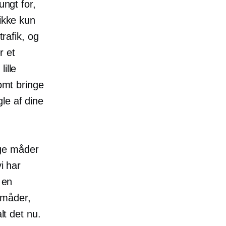
ungt for,
 ikke kun
trafik, og
r et
ille
somt bringe
le af dine
ige måder
i har
 en
, måder,
lt det nu.