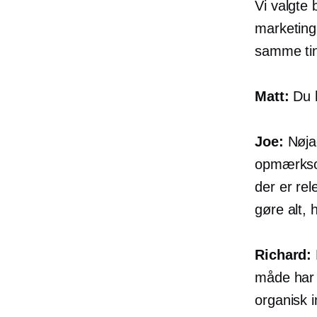
Vi valgte 
marketing
samme ting
Matt:
Du h
Joe:
Nøjag
opmærkso
der er rel
gøre alt, 
Richard:
måde har d
organisk i