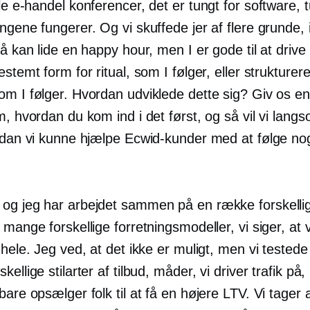
lle
e-handel
konferencer, det er tungt for software, t
ngene fungerer. Og vi skuffede jer af flere grunde,
så kan lide en happy hour, men I er gode til at drive 
estemt form for ritual, som I følger, eller strukturere
m I følger. Hvordan udviklede dette sig? Giv os en l
m, hvordan du kom ind i det først, og så vil vi lang
ordan vi kunne hjælpe Ecwid-kunder med at følge nog
.
og jeg har arbejdet sammen på en række forskell
 mange forskellige forretningsmodeller, vi siger, at v
 hele. Jeg ved, at det ikke er muligt, men vi testede
kellige stilarter af tilbud, måder, vi driver trafik på
bare opsælger folk til at få en højere LTV. Vi tager a