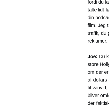
fordi du l
talte lidt 
din podcas
film. Jeg 
trafik, du
reklamer,
Joe:
Du ka
store Hol
om der er
af dollar
til vanvid
bliver omk
der fakti