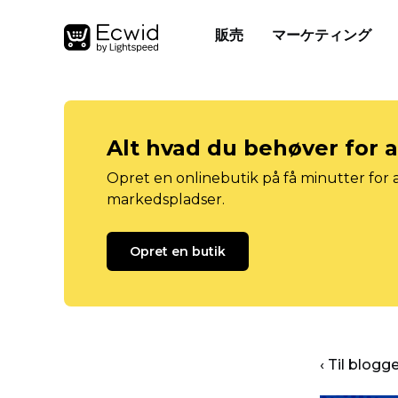
販売
マーケティング
Alt hvad du behøver for 
Opret en onlinebutik på få minutter for a
markedspladser.
Opret en butik
‹ Til blog