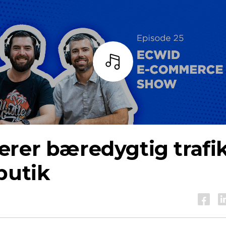
Lyt
rer bæredygtig trafik 
butik