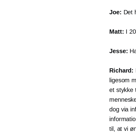
Joe:
Det h
Matt:
I 20
Jesse:
Ha
Richard:
ligesom mi
et stykke 
mennesker.
dog via i
informat
til, at vi 