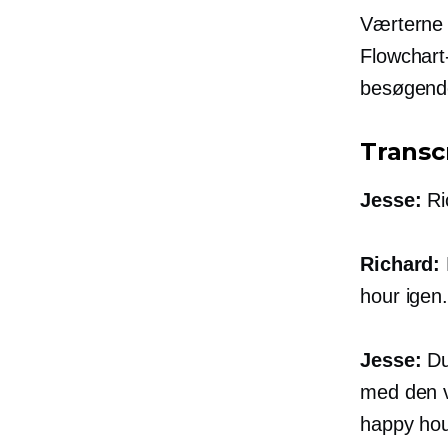
Værterne 
Flowchart
besøgende 
Transc
Jesse:
Ri
Richard:
hour igen.
Jesse:
Du 
med den v
happy hou