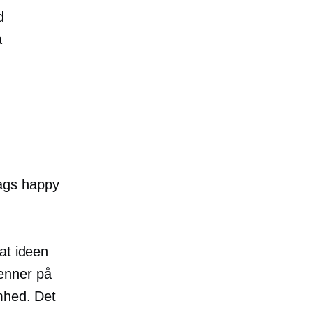
d
å
ags happy
at ideen
enner på
mhed. Det