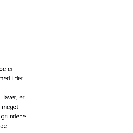
oe er
med i det
 laver, er
g meget
 ​​grundene
​de