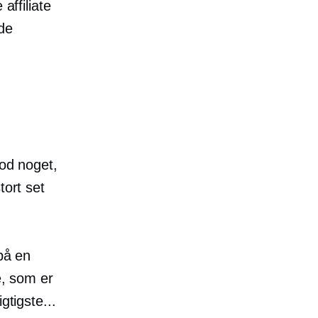
affiliate
de
od noget,
tort set
 på en
e, som er
gtigste...