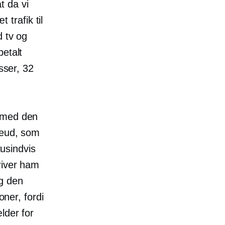
t da vi
 trafik til
d tv og
betalt
sser, 32
s med den
geud, som
usindvis
river ham
og den
oner, fordi
lder for