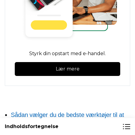
Styrk din opstart med e-handel.
Lær mere
Sådan vælger du de bedste værktøjer til at
hjælpe dig med at starte din opstart
Indholdsfortegnelse