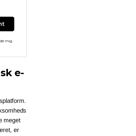
nt
lde mig.
isk e-
splatform.
irksomheds
re meget
eret, er