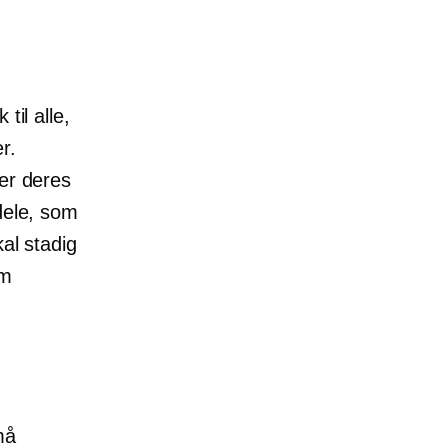
til alle,
r.
ger deres
dele, som
al stadig
em
må