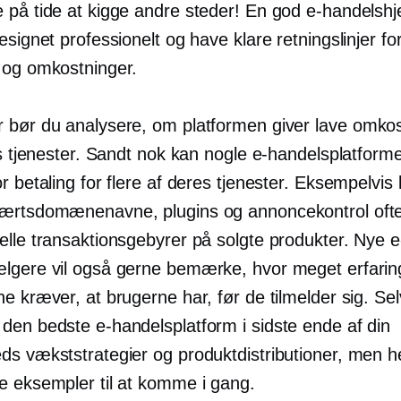
 på tide at kigge andre steder! En god e-handels
esignet professionelt og have klare retningslinjer for
 og omkostninger.
 bør du analysere, om platformen giver
lave omkos
tis tjenester. Sandt nok kan nogle e-handelsplatfor
r betaling for flere af deres tjenester. Eksempelvis
ærtsdomænenavne, plugins og annoncekontrol oft
elle transaktionsgebyrer på solgte produkter. Nye e
lgere vil også gerne bemærke, hvor meget erfarin
e kræver, at brugerne har, før de tilmelder sig. Sel
den bedste e-handelsplatform i sidste ende af din
ds vækststrategier og produktdistributioner, men h
e eksempler til at komme i gang.