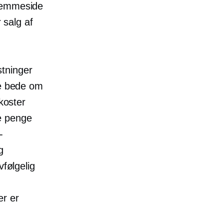
hjemmeside
 salg af
tninger
me bede om
 koster
e penge
-
g
vfølgelig
er er