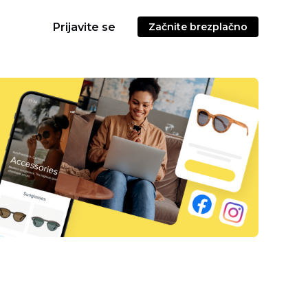
Prijavite se
Začnite brezplačno