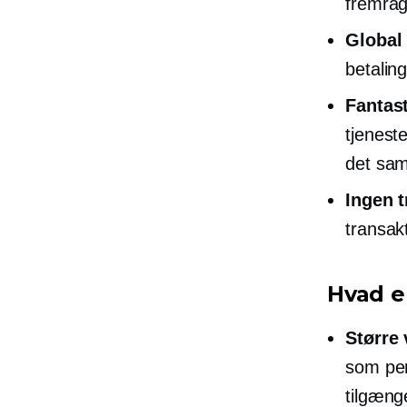
fremrag
Global
betalin
Fantast
tjeneste
det sam
Ingen 
transak
Hvad e
Større
som per
tilgænge