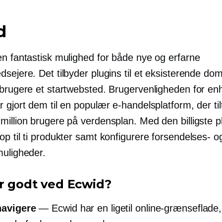
d
n fantastisk mulighed for både nye og erfarne
dsejere. Det tilbyder plugins til et eksisterende d
 brugere et startwebsted. Brugervenligheden for en
 gjort dem til en populær e-handelsplatform, der ti
million brugere på verdensplan. Med den billigste p
p til ti produkter samt konfigurere forsendelses- o
muligheder.
r godt ved Ecwid?
navigere
— Ecwid har en ligetil online-grænseflade