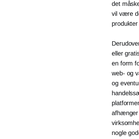
det måske
vil være d
produkter
Derudover
eller gra
en form fo
web- og v
og eventu
handelssæ
platformen
afhænger 
virksomhe
nogle god