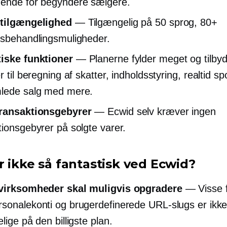
ende for begyndere sælgere.
 tilgængelighed
— Tilgængelig på 50 sprog, 80+
gsbehandlingsmuligheder.
iske funktioner
— Planerne fylder meget og tilbyd
r til beregning af skatter, indholdsstyring,
realtid
spo
lede salg med mere.
transaktionsgebyrer
— Ecwid selv kræver ingen
tionsgebyrer på solgte varer.
r ikke så fantastisk ved Ecwid?
 virksomheder skal muligvis opgradere
— Visse f
sonalekonti og brugerdefinerede URL-slugs er ikk
lige på den billigste plan.