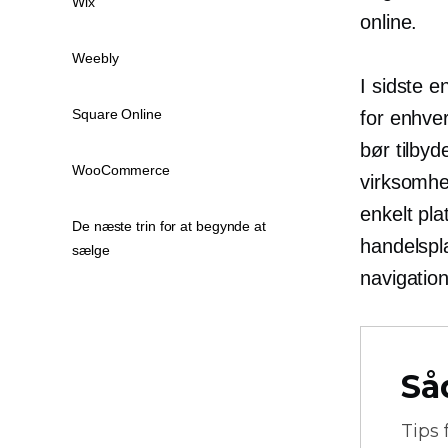
Wix
online.
Weebly
I sidste 
Square Online
for enhver
bør tilbyd
WooCommerce
virksomhe
enkelt pl
De næste trin for at begynde at
handelspla
sælge
navigation
Så
Tips 