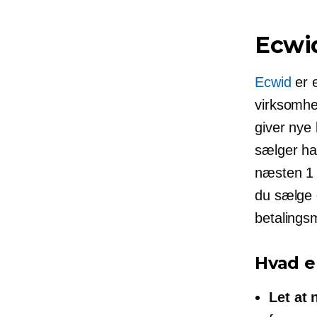
Ecwi
Ecwid
er e
virksomhe
giver nye
sælger har
næsten 1 
du sælge o
betalings
Hvad e
Let at 