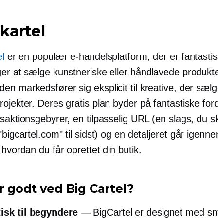
 kartel
el
er en populær e-handelsplatform, der er fantastisk 
ger at sælge kunstneriske eller håndlavede produkte
n markedsfører sig eksplicit til kreative, der sæl
ojekter. Deres gratis plan byder på fantastiske for
saktionsgebyrer, en tilpasselig URL (en slags, du sk
"bigcartel.com" til sidst) og en detaljeret
går igenn
 hvordan du får oprettet din butik.
r godt ved Big Cartel?
isk til begyndere
— BigCartel er designet med s