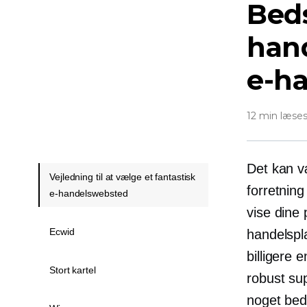
Bed
hand
e-h
12 min læse
Det kan v
Vejledning til at vælge et fantastisk
forretning
e-handelswebsted
vise dine 
Ecwid
handelspla
billigere
Stort kartel
robust sup
noget bed