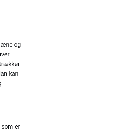
omæne og
hver
ltrækker
lan kan
g
, som er