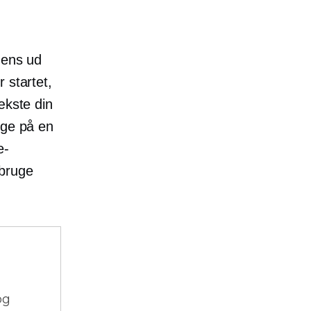
 ens ud
 startet,
ækste din
nge på en
e-
bruge
og