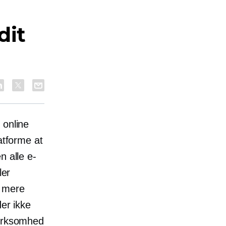
dit
 online
atforme at
n alle e-
ler
r mere
der ikke
virksomhed