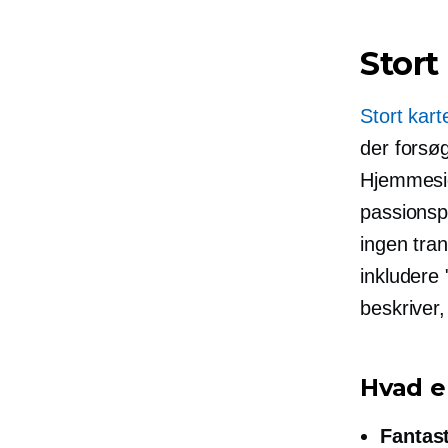
Stort
Stort kart
der forsø
Hjemmeside
passionspr
ingen tran
inkludere 
beskriver,
Hvad e
Fantast