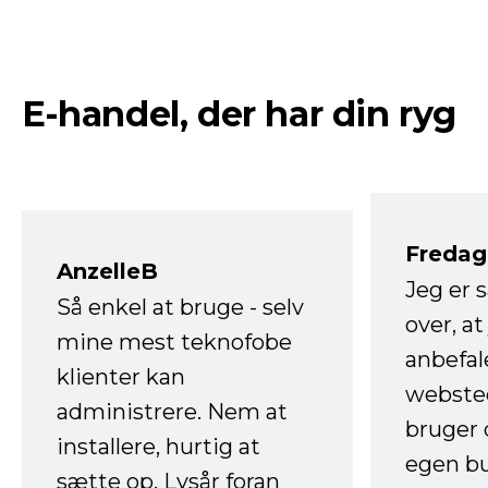
E-handel, der har din ryg
Fredag 
AnzelleB
Jeg er 
Så enkel at bruge - selv
over, at
mine mest teknofobe
anbefal
klienter kan
websted
administrere. Nem at
bruger 
installere, hurtig at
egen b
sætte op. Lysår foran