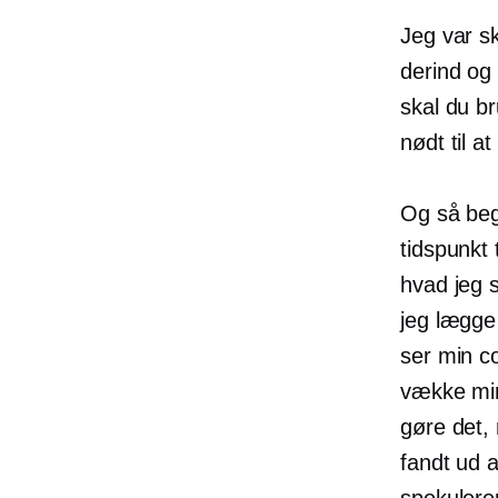
Jeg var sk
derind og
skal du b
nødt til a
Og så beg
tidspunkt 
hvad jeg s
jeg lægge 
ser min co
vække min
gøre det,
fandt ud 
spekulere