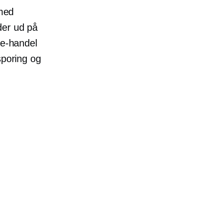
med
der ud på
e-handel
sporing og