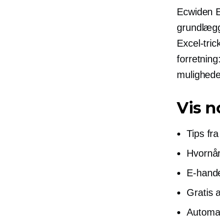
Ecwiden
grundlægg
Excel-tric
forretning
muligheder
Vis n
Tips fr
Hvornår
E-hand
Gratis 
Automat