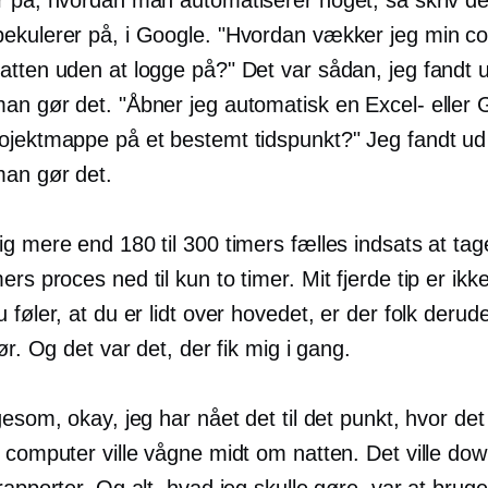
ekulerer på, i Google. "Hvordan vækker jeg min c
atten uden at logge på?" Det var sådan, jeg fandt u
an gør det. "Åbner jeg automatisk en Excel- eller 
ojektmappe på et bestemt tidspunkt?" Jeg fandt ud 
an gør det.
g mere end 180 til 300 timers fælles indsats at tag
mers
proces ned til kun to timer. Mit fjerde tip er ikk
 føler, at du er lidt over hovedet, er der folk derud
før. Og det var det, der fik mig i gang.
gesom, okay, jeg har nået det til det punkt, hvor det
n computer ville vågne midt om natten. Det ville do
rapporter. Og alt, hvad jeg skulle gøre, var at bruge