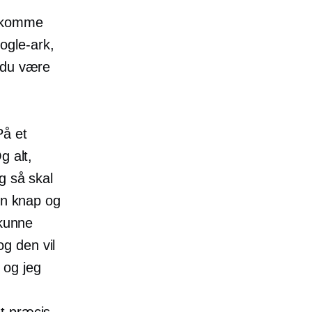
at komme
ogle-ark,
 du være
På et
g alt,
g så skal
en knap og
 kunne
g den vil
 og jeg
u
t præcis,