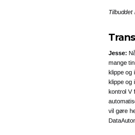
Tilbuddet
Trans
Jesse:
Nå
mange tin
klippe og 
klippe og 
kontrol V 
automatis
vil gøre h
DataAuto