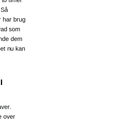
 Så
 har brug
hvad som
ende dem
det nu kan
l
ver.
e over