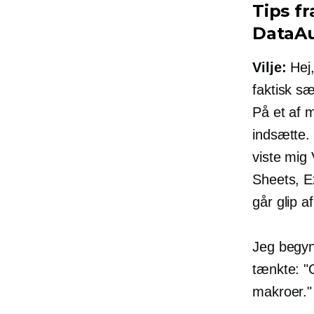
Tips fr
DataA
Vilje:
Hej,
faktisk s
På et af 
indsætte.
viste mig
Sheets, Ex
går glip a
Jeg begyn
tænkte: "O
makroer."