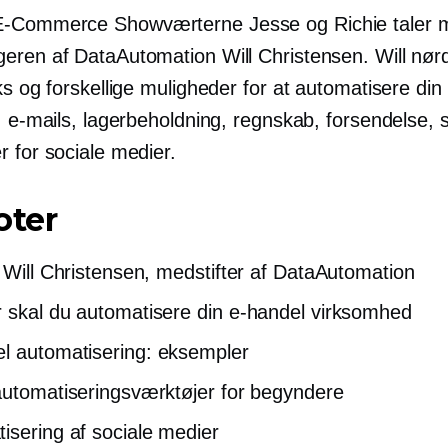
E-Commerce
Showværterne Jesse og Richie taler 
eren af ​​DataAutomation Will Christensen. Will nør
ks og forskellige muligheder for at automatisere din
: e-mails, lagerbeholdning, regnskab, forsendelse, 
 for sociale medier.
oter
a Will Christensen,
medstifter
af DataAutomation
 skal du automatisere din
e-handel
virksomhed
el
automatisering: eksempler
automatiseringsværktøjer for begyndere
isering af sociale medier