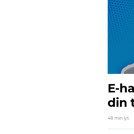
E-h
din 
48 min lyt