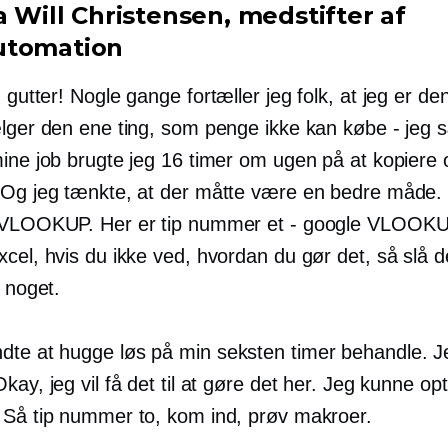
a Will Christensen,
medstifter
af
utomation
 gutter! Nogle gange fortæller jeg folk, at jeg er den
ælger den ene ting, som penge ikke kan købe - jeg s
mine job brugte jeg 16 timer om ugen på at kopiere 
 Og jeg tænkte, at der måtte være en bedre måde
 VLOOKUP. Her er tip nummer et - google VLOOKU
cel, hvis du ikke ved, hvordan du gør det, så slå d
f noget.
dte at hugge løs på min
seksten timer
behandle. J
kay, jeg vil få det til at gøre det her. Jeg kunne op
 Så tip nummer to, kom ind, prøv makroer.