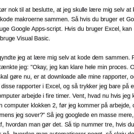
ør nok til at beslutte, at jeg skulle lære mig selv 
 kode makroerne sammen. Så hvis du bruger et Go
ruge Google Apps-script. Hvis du bruger Excel, kan
t bruge Visual Basic.
yndte jeg at lære mig selv at kode dem sammen. 
tænkte jeg: "Okay, jeg kan klare hele min proces. O
kal gøre nu, er at downloade alle mine rapporter, o
disse rapporter i Excel, og så trykker jeg bare på 
mputer arbejde i fire timer. Vent, hvad nu hvis jeg
 computer klokken 2, før jeg kommer på arbejde, o
 mens jeg sover?" Så jeg googlede en masse mere,
af, hvordan man gør det. Så tip nummer tre, hvis d
r på, hvordan man automatiserer noget, så skriv de