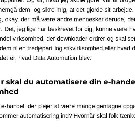
nemgå dem, og sikre mig, at det gjorde sit arbejde.
g, okay, der må være andre mennesker derude, der
r. Det, jeg lige har beskrevet for dig, kunne være 
ndel
virksomhed, der downloader ordrer og skal s
dem til en
tredjepart
logistikvirksomhed eller hvad 
det er, hvad Data Automation blev.
r skal du automatisere din
e-hande
omhed
l
e-handel,
der plejer at være mange gentagne opga
ommer automatisering ind? Hvornår skal folk tænk