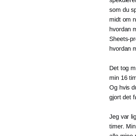
som du sp
midt om n
hvordan m
Sheets-pr
hvordan m
Det tog mi
min
16 ti
Og hvis du
gjort det 
Jeg var li
timer. Mi
alle mine 