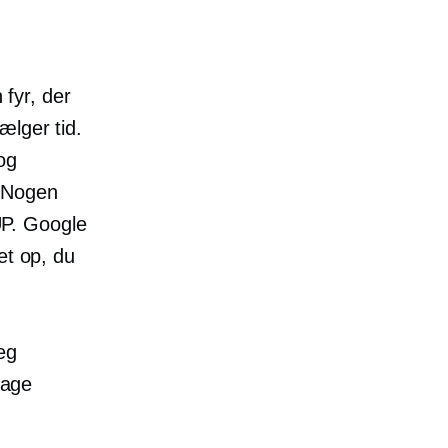
 fyr, der
ælger tid.
og
. Nogen
P. Google
et op, du
eg
tage