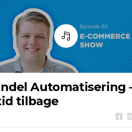
Lyt
andel
Automatisering 
tid tilbage