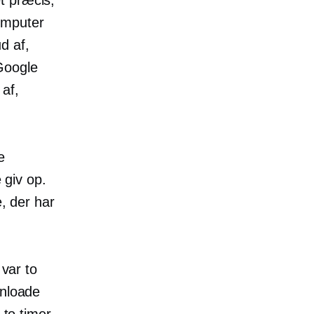
omputer
d af,
Google
af,
e
e giv op.
e, der har
 var to
wnloade
 to timer