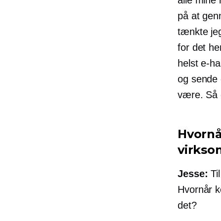
på at gen
tænkte je
for det he
helst
e-ha
og sende 
være. Så 
Hvornå
virks
Jesse:
Ti
Hvornår k
det?