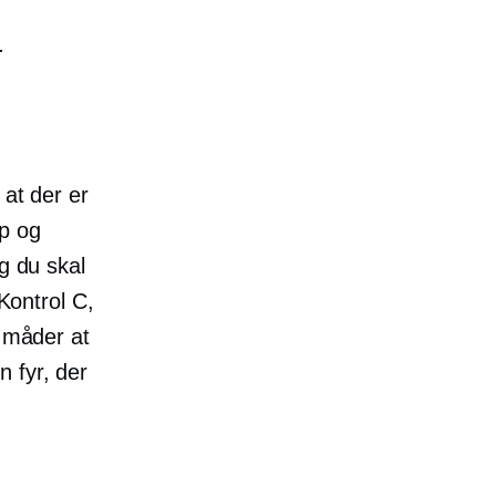
.
 at der er
op og
g du skal
 Kontrol C,
r måder at
 fyr, der