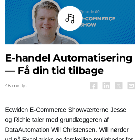
Lyt
E-handel
Automatisering
— Få din tid tilbage
48 min lyt
Ecwiden
E-Commerce
Showværterne Jesse
og Richie taler med grundlæggeren af ​​
DataAutomation Will Christensen. Will nørder
ud på Excel-tricks og forskellige muligheder for