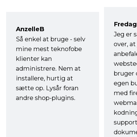
Fredag 
AnzelleB
Jeg er 
Så enkel at bruge - selv
over, at
mine mest teknofobe
anbefal
klienter kan
websted
administrere. Nem at
bruger 
installere, hurtig at
egen b
sætte op. Lysår foran
med fir
andre shop-plugins.
webmas
kodnin
support
dokume