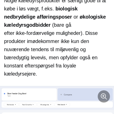
Nogle kæledyrsprodukter er særligt gode til at
købe i løs vægt, f.eks.
biologisk
nedbrydelige afføringsposer
or
økologiske
kæledyrsgodbidder
(bare gå
efter
ikke-fordærvelige
muligheder). Disse
produkter imødekommer ikke kun den
nuværende tendens til
miljøvenlig
og
bæredygtig levevis, men opfylder også en
konstant efterspørgsel fra loyale
kæledyrsejere.