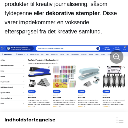
produkter til kreativ journalisering, såsom
fyldepenne eller
dekorative stempler
. Disse
varer imødekommer en voksende
efterspørgsel fra det kreative samfund.
Udforsk
top bedømt
produkter på tværs af populære
Indholdsfortegnelse
markedspladser for at finde ud af, hvilke varer kunder konsekvent