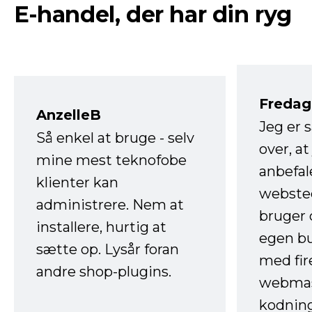
E-handel, der har din ryg
Fredag 
AnzelleB
Jeg er 
Så enkel at bruge - selv
over, at
mine mest teknofobe
anbefal
klienter kan
websted
administrere. Nem at
bruger 
installere, hurtig at
egen b
sætte op. Lysår foran
med fir
andre shop-plugins.
webmas
kodnin