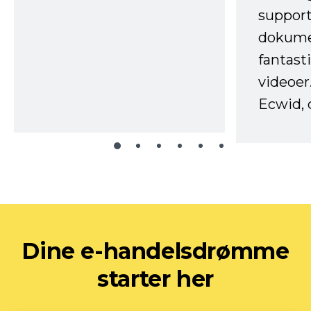
support
dokume
fantast
videoer
Ecwid, 
Dine e-handelsdrømme
starter her