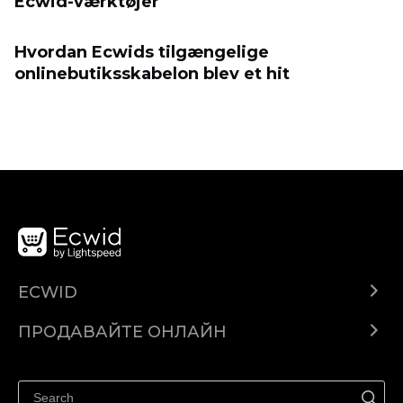
Ecwid-værktøjer
Hvordan Ecwids tilgængelige
onlinebutiksskabelon blev et hit
ECWID
Ecwid.com
ПРОДАВАЙТЕ ОНЛАЙН
Помощен център
Продават навсякъде
Продавайте във Facebook