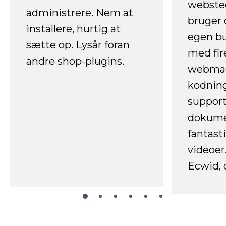
websted
administrere. Nem at
bruger 
installere, hurtig at
egen b
sætte op. Lysår foran
med fir
andre shop-plugins.
webmas
kodnin
support
dokume
fantast
videoer
Ecwid, 