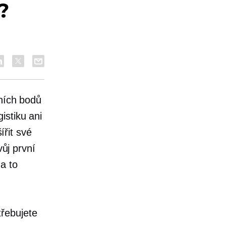
?
pních bodů
istiku ani
ířit své
vůj první
za to
řebujete