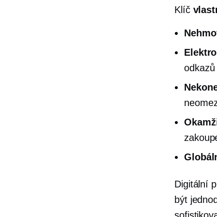
Klíč
vlast
Nehmot
Elektr
odkazů 
Nekone
neomez
Okamži
zakoup
Globál
Digitální
být jedno
sofistikov