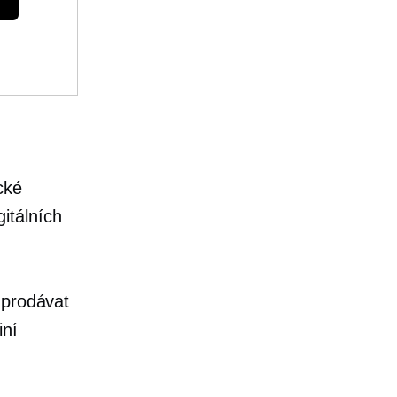
ické
itálních
 prodávat
iní