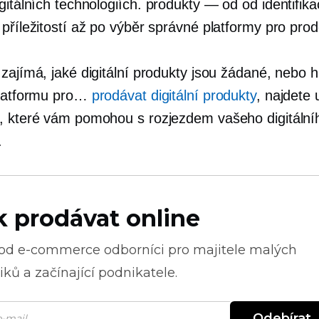
gitálních technologiích.
produkty — od
od identifik
příležitostí až po výběr správné platformy pro prod
zajímá, jaké digitální produkty jsou žádané, nebo h
platformu pro…
prodávat digitální produkty
, najdete 
, které vám pomohou s rozjezdem vašeho digitální
.
k prodávat online
 od
e-commerce
odborníci pro majitele malých
ků a začínající podnikatele.
Odebírat