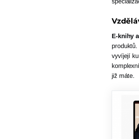
specializa
Vzdělá
E-knihy
a
produktů. 
vyvíjejí k
komplexní
již máte.