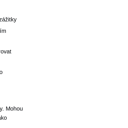
zážitky
vím
rovat
o
my. Mohou
ako