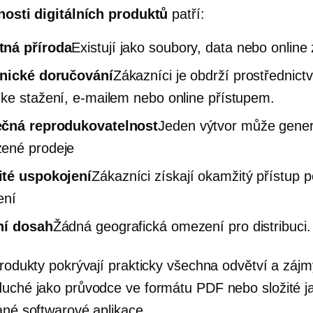
nosti digitálních produktů
patří:
ná příroda
Existují jako soubory, data nebo online 
onické doručování
Zákazníci je obdrží prostřednict
ke stažení, e-mailem nebo online přístupem.
čná reprodukovatelnost
Jeden výtvor může gene
ené prodeje
té uspokojení
Zákazníci získají okamžitý přístup p
ení
ní dosah
Žádná geografická omezení pro distribuci.
 produkty pokrývají prakticky všechna odvětví a záj
duché jako průvodce ve formátu PDF nebo složité j
ané softwarové aplikace.