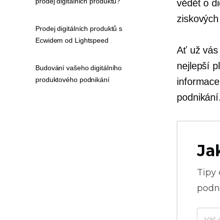
prodej digitálních produktů?
vědět o di
ziskových 
Prodej digitálních produktů s
Ecwidem od Lightspeed
Ať už vás 
nejlepší 
Budování vašeho digitálního
produktového podnikání
informace
podnikání
Ja
Tipy
podni