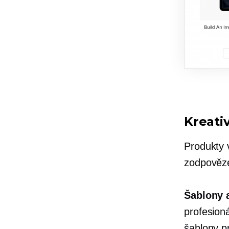
Kreati
Produkty v
zodpovězen
Šablony a
profesion
šablony p