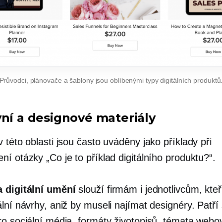
Průvodci, plánovače a šablony jsou oblíbenými typy digitálních produktů
vní a designové materiály
 této oblasti jsou často uváděny jako příklady při
í otázky „Co je to příklad digitálního produktu?“.
 digitální umění
slouží firmám i jednotlivcům, kteř
ální návrhy, aniž by museli najímat designéry. Patř
ro sociální média, formáty životopisů, témata webo