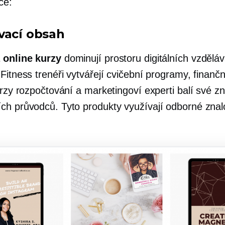
ce:
vací obsah
 online kurzy
dominují prostoru digitálních vzdělá
Fitness trenéři vytvářejí cvičební programy, finančn
urzy rozpočtování a marketingoví experti balí své zn
ch průvodců. Tyto produkty využívají odborné znalo