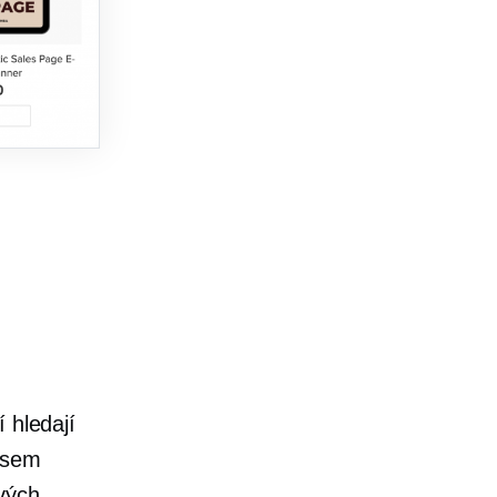
.
í hledají
í sem
vých