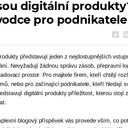
sou digitální produkty
vodce pro podnikatele
 produkty představují jeden z nejdostupnějších vstu
ání. Nevyžadují žádnou správu zásob, přepravní log
ladovací prostor. Pro majitele firem, kteří chtějí rozš
jmů, nebo pro začínající podnikatele, kteří hledají s
edstavují digitální produkty příležitost, kterou stojí 
at.
plexní blogový příspěvek vás provede vším, co pot