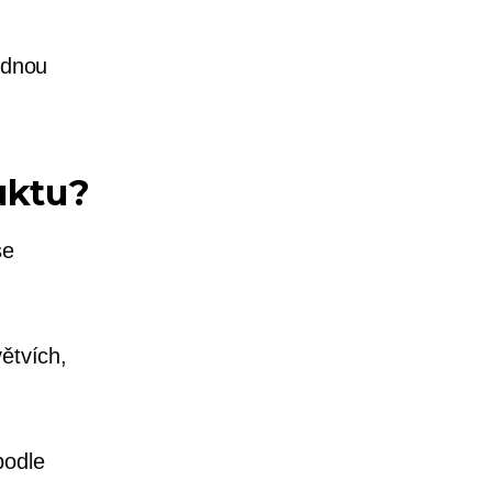
ednou
uktu?
se
ětvích,
podle