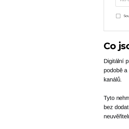
Sou
Co js
Digitální 
podobě a 
kanálů.
Tyto nehm
bez dodat
neuvěřitel