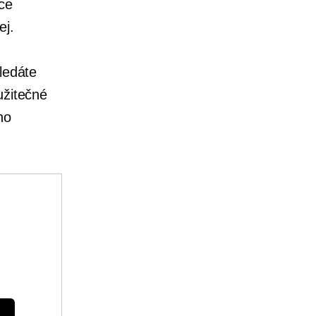
ace
ej.
ledáte
užitečné
ho