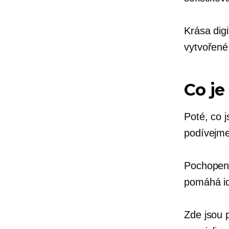
Krása digi
vytvořené
Co je
Poté, co j
podívejme
Pochopení 
pomáhá ide
Zde jsou 