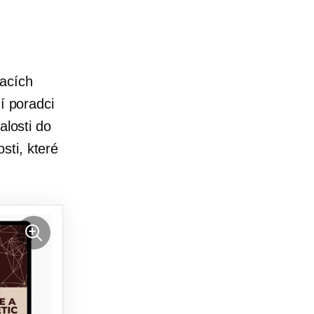
vacích
í poradci
alosti do
sti, které