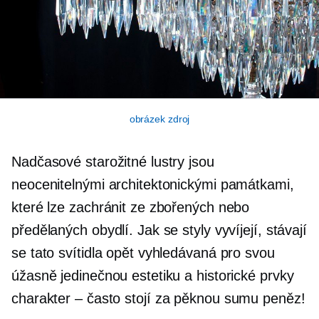
obrázek zdroj
Nadčasové starožitné lustry jsou
neocenitelnými architektonickými památkami,
které lze zachránit ze zbořených nebo
předělaných obydlí. Jak se styly vyvíjejí, stávají
se tato svítidla opět vyhledávaná pro svou
úžasně jedinečnou estetiku a historické prvky
charakter – často
stojí za pěknou sumu peněz!