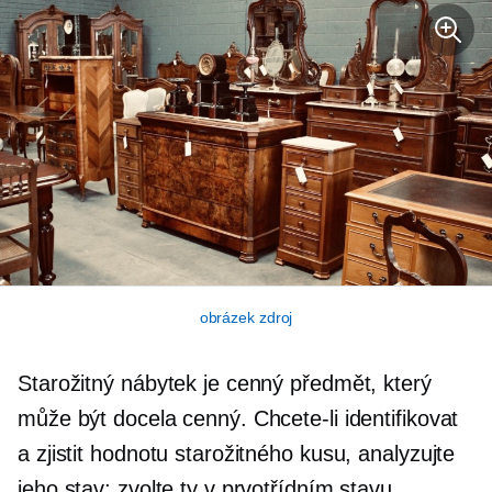
obrázek zdroj
Starožitný nábytek je cenný předmět, který
může být docela cenný. Chcete-li identifikovat
a zjistit hodnotu starožitného kusu, analyzujte
jeho stav; zvolte ty v prvotřídním stavu