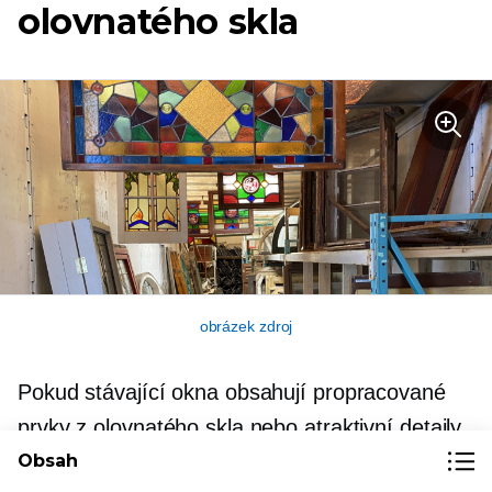
olovnatého skla
obrázek zdroj
Pokud stávající okna obsahují propracované
prvky z olovnatého skla nebo atraktivní detaily
Obsah
z barevného skla, mohou stát za hodně peněz.