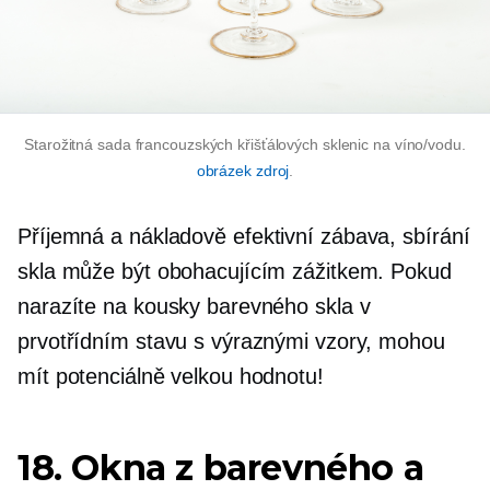
Starožitná sada francouzských křišťálových sklenic na víno/vodu.
obrázek zdroj
.
Příjemná a
nákladově efektivní
zábava, sbírání
skla může být obohacujícím zážitkem. Pokud
narazíte na kousky barevného skla v
prvotřídním stavu s výraznými vzory, mohou
mít potenciálně velkou hodnotu!
18. Okna z barevného a