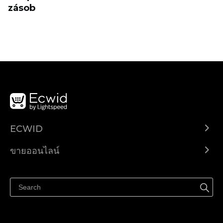
zásob
ECWID
Ecwid.com
ขายออนไลน์
ราคา
ขายได้ทุกที่
ศูนย์ช่วยเหลือ
ขายบนเฟสบุ๊ค