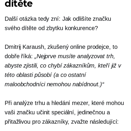
dítěte
Další otázka tedy zní: Jak odlišíte značku
svého dítěte od zbytku konkurence?
Dmitrij Karaush, zkušený online prodejce, to
dobře říká:
„Nejprve musíte analyzovat trh,
abyste zjistili, co chybí zákazníkům, kteří již v
této oblasti působí (a co ostatní
maloobchodníci nemohou nabídnout.)“
Při analýze trhu a hledání mezer, které mohou
vaši značku učinit speciální, jedinečnou a
přitažlivou pro zákazníky, zvažte následující: