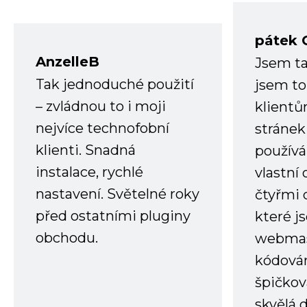
pátek 
AnzelleB
Jsem ta
Tak jednoduché použití
jsem to
– zvládnou to i moji
klient
nejvíce technofobní
stránek 
klienti. Snadná
používá
instalace, rychlé
vlastní
nastavení. Světelné roky
čtyřmi 
před ostatními pluginy
které j
obchodu.
webmas
kódování
špičkov
skvělá