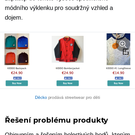
módního výklenku pro soudržný vzhled a
dojem.
Děcko
prodává streetwear pro děti
Řešení problému
produkty
Objevením a řešením bolestivých bodů, kterým