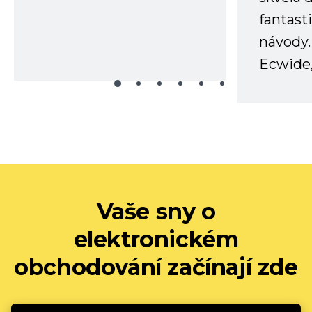
fantast
návody.
Ecwide,
Vaše sny o
elektronickém
obchodování začínají zde