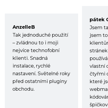
pátek 
AnzelleB
Jsem ta
Tak jednoduché použití
jsem to
– zvládnou to i moji
klient
nejvíce technofobní
stránek 
klienti. Snadná
používá
instalace, rychlé
vlastní
nastavení. Světelné roky
čtyřmi 
před ostatními pluginy
které j
obchodu.
webmas
kódování
špičkov