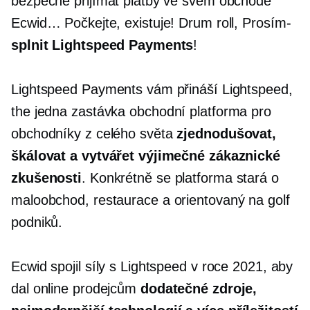
bezpečně přijímat platby ve svém obchodě
Ecwid… Počkejte, existuje! Drum roll,
Prosím-
splnit Lightspeed Payments
!
Lightspeed Payments vám přináší Lightspeed,
the
jedna zastávka
obchodní platforma pro
obchodníky z celého světa
zjednodušovat,
škálovat a vytvářet výjimečné zákaznické
zkušenosti
. Konkrétně se platforma stará o
maloobchod, restaurace a
orientovaný na golf
podniků.
Ecwid spojil síly s Lightspeed v roce 2021, aby
dal online prodejcům
dodatečné zdroje,