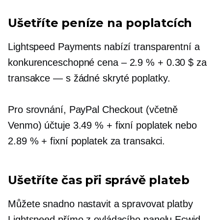
Ušetříte peníze na poplatcích
Lightspeed Payments nabízí transparentní a
konkurenceschopné
cena – 2.9 %
+ 0.30 $ za
transakce — s
žádné skryté poplatky.
Pro srovnání, PayPal Checkout (včetně
Venmo) účtuje 3.49 % + fixní poplatek nebo
2.89 % + fixní poplatek za transakci.
Ušetříte čas při správě plateb
Můžete snadno nastavit a spravovat platby
Lightspeed přímo z ovládacího panelu Ecwid,