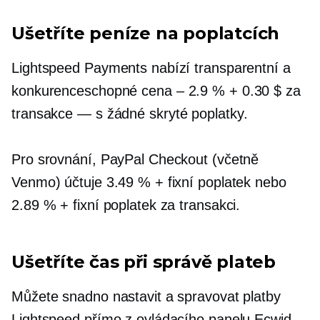
Ušetříte peníze na poplatcích
Lightspeed Payments nabízí transparentní a
konkurenceschopné
cena – 2.9 %
+ 0.30 $ za
transakce — s
žádné skryté poplatky.
Pro srovnání, PayPal Checkout (včetně
Venmo) účtuje 3.49 % + fixní poplatek nebo
2.89 % + fixní poplatek za transakci.
Ušetříte čas při správě plateb
Můžete snadno nastavit a spravovat platby
Lightspeed přímo z ovládacího panelu Ecwid,