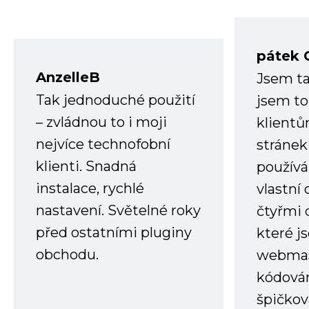
pátek 
AnzelleB
Jsem ta
Tak jednoduché použití
jsem to
– zvládnou to i moji
klient
nejvíce technofobní
stránek 
klienti. Snadná
používá
instalace, rychlé
vlastní
nastavení. Světelné roky
čtyřmi 
před ostatními pluginy
které j
obchodu.
webmas
kódování
špičkov