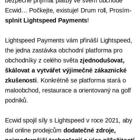
bezpečně přijímat platby ve svém obchodě
Ecwid… Počkejte, existuje! Drum roll,
Prosím-
splnit Lightspeed Payments
!
Lightspeed Payments vám přináší Lightspeed,
the
jedna zastávka
obchodní platforma pro
obchodníky z celého světa
zjednodušovat,
škálovat a vytvářet výjimečné zákaznické
zkušenosti
. Konkrétně se platforma stará o
maloobchod, restaurace a
orientovaný na golf
podniků.
Ecwid spojil síly s Lightspeed v roce 2021, aby
dal online prodejcům
dodatečné zdroje,