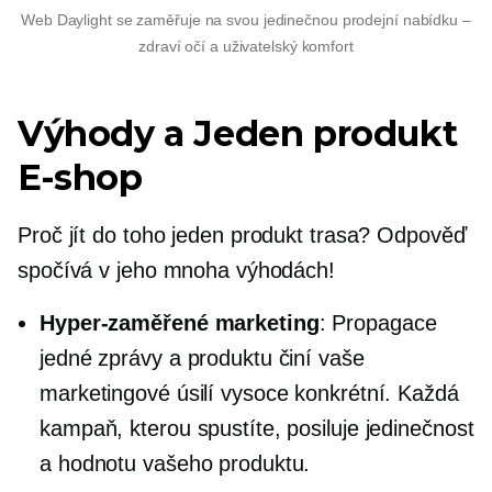
Web Daylight se zaměřuje na svou jedinečnou prodejní nabídku –
zdraví očí a uživatelský komfort
Výhody a
Jeden produkt
E-shop
Proč jít do toho
jeden produkt
trasa? Odpověď
spočívá v jeho mnoha výhodách!
Hyper-zaměřené
marketing
: Propagace
jedné zprávy a produktu činí vaše
marketingové úsilí vysoce konkrétní. Každá
kampaň, kterou spustíte, posiluje jedinečnost
a hodnotu vašeho produktu.