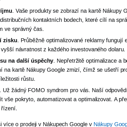
říjmu
. Vaše produkty se zobrazí na kartě Nákupy G
 distribučních kontaktních bodech, které cílí na spr
m ve správný čas.
í zisku
. Průběžně optimalizované reklamy fungují ef
 vyšší návratnost z každého investovaného dolaru.
asu na další úspěchy
.
Nepřetržitě
optimalizace a b
í na kartě Nákupy Google zmizí, čímž se ušetří pr
íležitosti růstu.
. Už žádný FOMO syndrom pro vás. Naší odpověd
t vše pokryto, automatizovat a optimalizovat. A pře
 řízení.
si více o prodeji v Nákupech Google v
Nákupy Goog