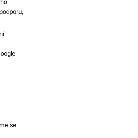
eho
 podporu,
ní
Google
ďme se