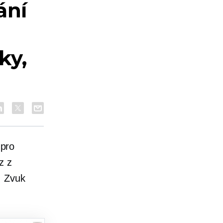
ání
ky,
pro
z z
. Zvuk