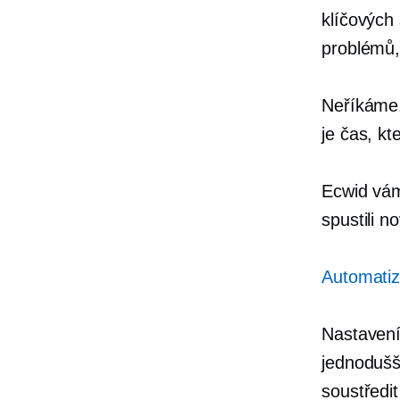
klíčových
problémů,
Neříkáme, 
je čas, kt
Ecwid vám
spustili 
Automati
Nastavení
jednodušš
soustředit