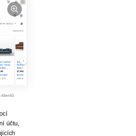
 klientů
ocí
ní účtu,
jících