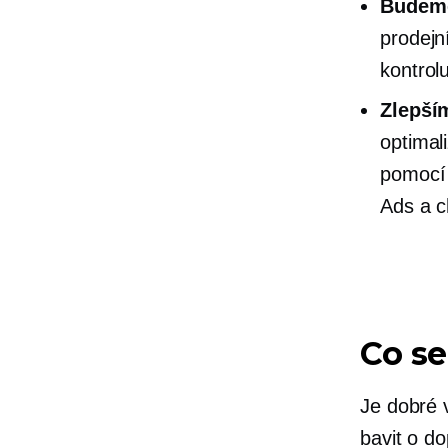
Budeme
prodejn
kontrolu
Zlepším
optimali
pomoc
Ads a c
Co se
Je dobré 
bavit o d