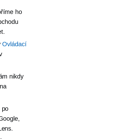
oříme ho
obchodu
t.
v
Ovládací
v
vám nikdy
 na
 po
Google,
Lens.