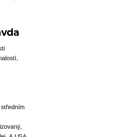
ravda
ti
alostí,
 středním
izovaný,
dej. A
USA