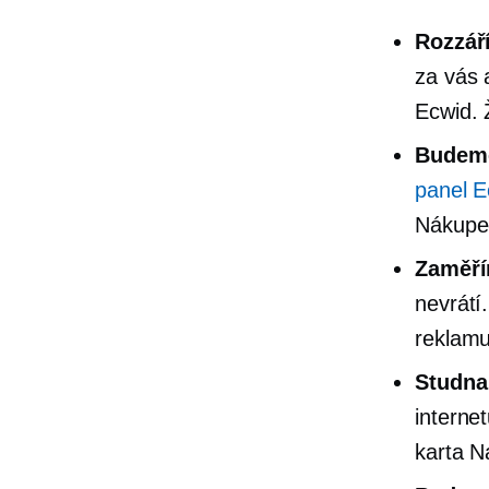
Rozzář
za vás 
Ecwid. Ž
Budeme
panel E
Nákupe
Zaměří
nevrátí
reklamu
Studn
interne
karta N