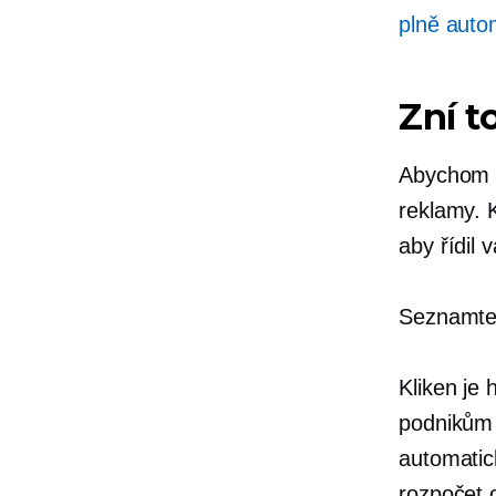
plně auto
Zní t
Abychom vá
reklamy. 
aby řídil
Seznamt
Kliken je
podnikům 
automatic
rozpočet 