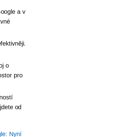
oogle a v
ávné
ektivněji.
oj o
ostor pro
ností
jdete od
le: Nyní