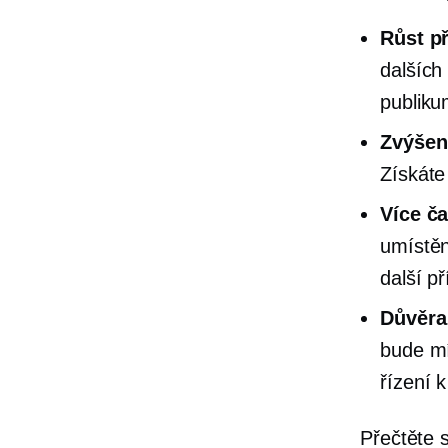
Růst p
dalších
publiku
Zvýšen
Získáte
Více č
umístěn
další př
Důvěra
bude mí
řízení k
Přečtěte 