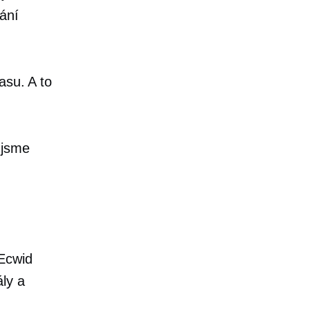
ání
asu. A to
 jsme
Ecwid
ly a