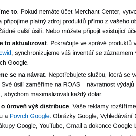
íme to
. Pokud nemáte účet Merchant Center, vytv
a připojíme platný zdroj produktů přímo z vašeho 
ádné další úsilí. Nebo můžete připojit existující úče
 to aktualizovat
. Pokračujte ve správě produktů 
cwid
, synchronizujeme váš inventář se záznamem 
ch Google.
me se na návrat
. Nepotřebujete službu, která se 
. Své úsilí zaměříme na ROAS – návratnost výdajů
, abychom maximalizovali každý dolar.
a
o úroveň výš
distribuce
. Vaše reklamy rozšíříme
tu a
Povrch Google
: Obrázky Google, Vyhledávání 
ákupy Google, YouTube, Gmail a dokonce Google 