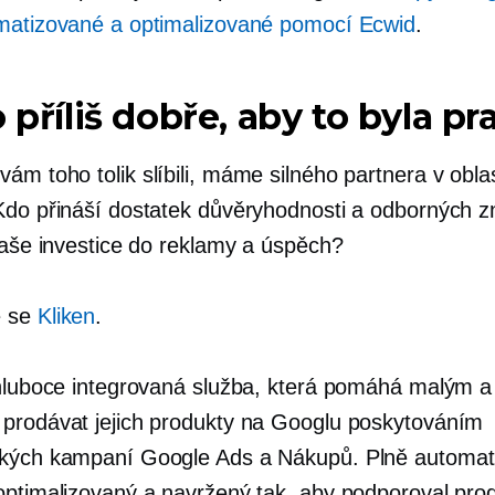
matizované a optimalizované pomocí Ecwid
.
o příliš dobře, aby to byla p
m toho tolik slíbili, máme silného partnera v oblas
Kdo přináší dostatek důvěryhodnosti a odborných zn
 vaše investice do reklamy a úspěch?
e se
Kliken
.
 hluboce integrovaná služba, která pomáhá malým a
prodávat jejich produkty na Googlu poskytováním
kých kampaní Google Ads a Nákupů. Plně automat
optimalizovaný a navržený tak, aby podporoval pro