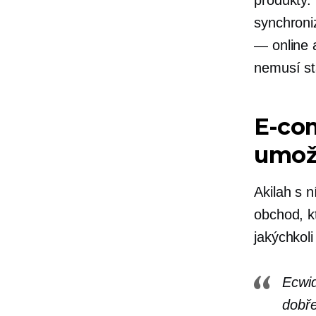
produkty.
synchroni
— online
nemusí s
E-co
umož
Akilah s 
obchod, k
jakýchkol
Ecwid
dobře