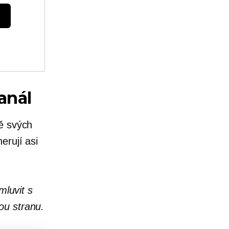
anál
ě svých
erují asi
luvit s
ou stranu.