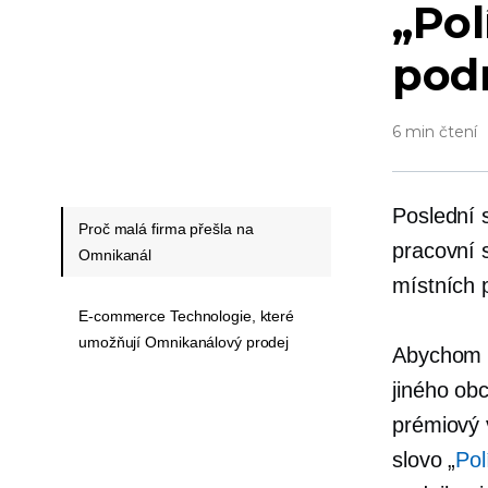
„Pol
podn
6 min čtení
Poslední 
Proč malá firma přešla na
pracovní 
Omnikanál
místních 
E-commerce Technologie, které
umožňují Omnikanálový prodej
Abychom t
jiného ob
prémiový
slovo „
Pol