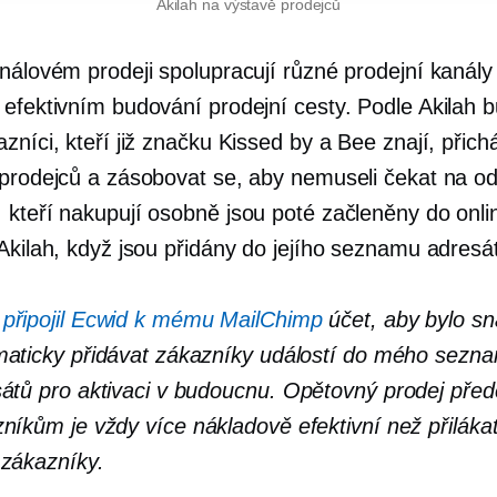
Akilah na výstavě prodejců
análovém prodeji spolupracují různé prodejní kanály
 efektivním budování prodejní cesty. Podle Akilah 
zníci, kteří již značku Kissed by a Bee znají, přich
 prodejců a zásobovat se, aby nemuseli čekat na od
, kteří nakupují
osobně
jsou poté začleněny do onli
 Akilah, když jsou přidány do jejího seznamu adresá
m
připojil Ecwid k mému MailChimp
účet, aby bylo s
aticky přidávat zákazníky událostí do mého sezn
átů pro aktivaci v budoucnu.
Opětovný prodej
před
zníkům je vždy více
nákladově efektivní
než přiláka
zákazníky.