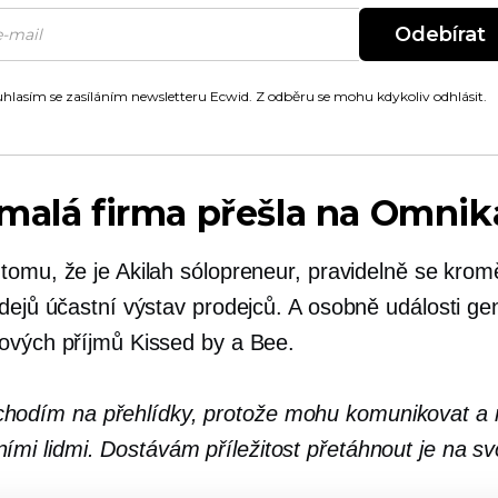
Odebírat
hlasím se zasíláním newsletteru Ecwid. Z odběru se mohu kdykoliv odhlásit.
malá firma přešla na Omnik
tomu, že je Akilah sólopreneur, pravidelně se krom
odejů účastní výstav prodejců. A
osobně
události gen
ových příjmů Kissed by a Bee.
hodím na přehlídky, protože mohu komunikovat a m
ními lidmi. Dostávám příležitost přetáhnout je na sv