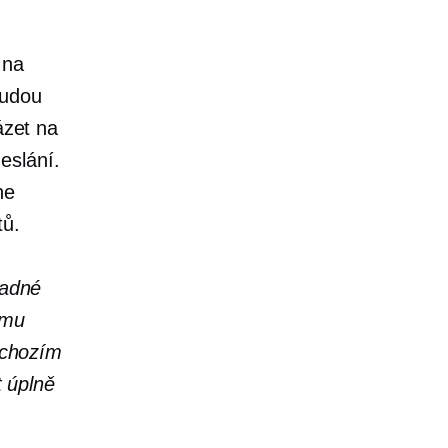
 na
budou
ázet na
eslání.
ne
tů.
nadné
amu
chozím
t úplně