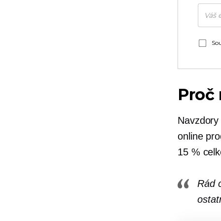
Sou
Proč 
Navzdory 
online pr
15 % celk
Rád c
ostat