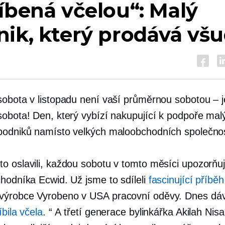
íbená včelou“: Malý
ik, který prodává vš
sobota v listopadu není vaší průměrnou sobotou – j
sobota! Den, který vybízí nakupující k podpoře mal
podniků namísto velkých maloobchodních společnos
o oslavili, každou sobotu v tomto měsíci upozorň
chodníka Ecwid. Už jsme to sdíleli
fascinující příbě
 výrobce
Vyrobeno v USA
pracovní oděvy. Dnes d
íbila včela
. “ A
třetí generace
bylinkářka Akilah Nisa