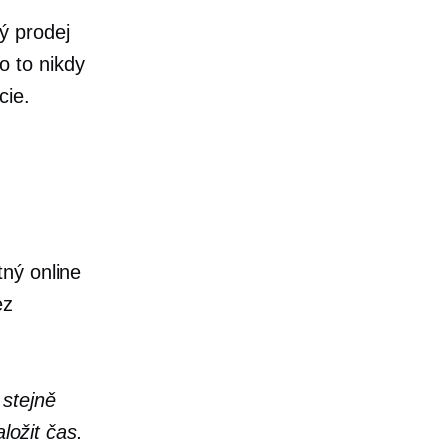
ý prodej
 to nikdy
cie.
ný online
ez
 stejně
aložit
čas.