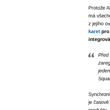
Protože A
má všechn
z jejího 
karet
pro 
integrov
Před 
zareg
jeden
Squar
Synchroni
je
časově