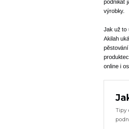
podnikat j
výrobky.
Jak už to 
Akilah uk
pěstování
produktec
online i
os
Ja
Tipy
podni