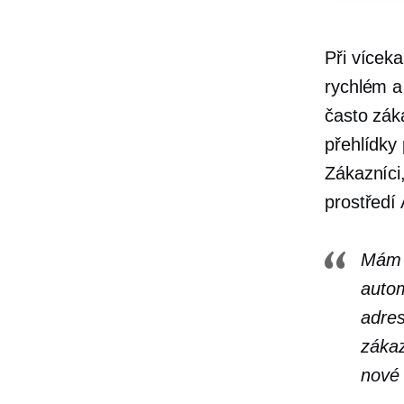
Při vícek
rychlém a
často záka
přehlídky
Zákazníci
prostředí
Má
autom
adres
záka
nové 