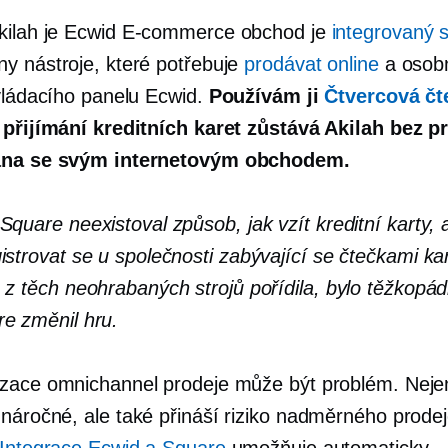
kilah je Ecwid
E-commerce
obchod je
integrovaný 
y nástroje, které potřebuje
prodávat online
a
osob
ovládacího panelu Ecwid.
Používám ji
Čtvercová čt
přijímání kreditních karet zůstává Akilah bez 
ána se svým internetovým obchodem.
Square neexistoval způsob, jak vzít kreditní karty, 
istrovat se u společnosti zabývající se čtečkami kar
 z těch neohrabaných strojů pořídila, bylo těžkopá
e změnil hru.
zace omnichannel prodeje může být problém. Neje
 náročné,
ale také přináší riziko
nadměrného prodej