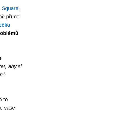
s Square
,
ně
přímo
ečka
problémů
a
et, aby si
dné.
n to
e
vaše