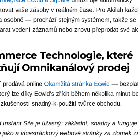
Integrace Ecwid a Square
umožňuje automaticky
zovat vaše zásoby v reálném čase. Pro Akilah každ
 a
osobně
— prochází stejným systémem, takže se o
tarat
vedení záznamů
nebo znovu přeprodat své ak
mmerce
Technologie, které
ňují Omnikanálový prodej
ní prodává online
Okamžitá stránka Ecwid
— bezplat
terý lze díky Ecwid's zřídit během několika minut b
i zkušeností
snadný-k-použití
tvůrce obchodu.
 Instant Site je úžasný: základní, snadný a funguje
 jako a
vícestránkový
webové stránky za zlomek
z