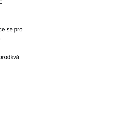
e
ce se pro
o
 prodává