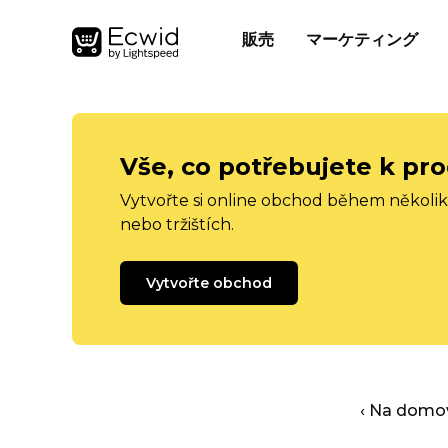
販売
マーケティング
Vše, co potřebujete k pro
Vytvořte si online obchod během několika
nebo tržištích.
Vytvořte obchod
‹ Na domo