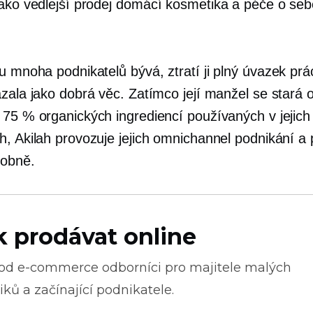
ako vedlejší prodej
domácí
kosmetika a
péče o seb
u mnoha podnikatelů bývá, ztratí ji
plný úvazek
prá
ázala jako dobrá věc. Zatímco její manžel se stará 
 75 % organických ingrediencí používaných v jejich
h, Akilah provozuje jejich omnichannel podnikání a
obně.
k prodávat online
 od
e-commerce
odborníci pro majitele malých
ků a začínající podnikatele.