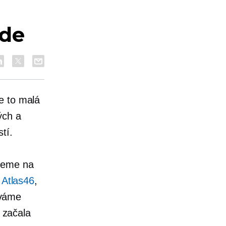
ude
e to malá
ých a
tí.
ujeme na
h Atlas46
,
áváme
 začala