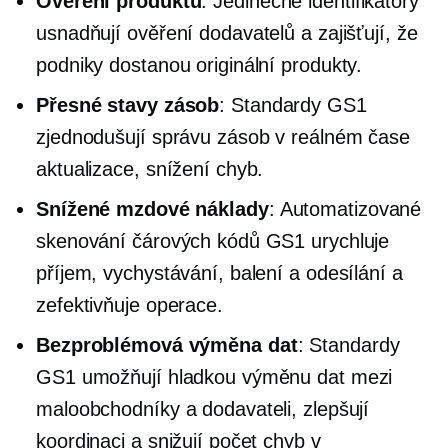
Ověření produktu
: Jedinečné identifikátory
usnadňují ověření dodavatelů a zajišťují, že
podniky dostanou originální produkty.
Přesné stavy zásob
: Standardy GS1
zjednodušují správu zásob
v reálném čase
aktualizace, snížení chyb.
Snížené mzdové náklady
: Automatizované
skenování čárových kódů GS1 urychluje
příjem, vychystávání, balení a odesílání a
zefektivňuje operace.
Bezproblémová výměna dat
: Standardy
GS1 umožňují hladkou výměnu dat mezi
maloobchodníky a dodavateli, zlepšují
koordinaci a snižují počet chyb v