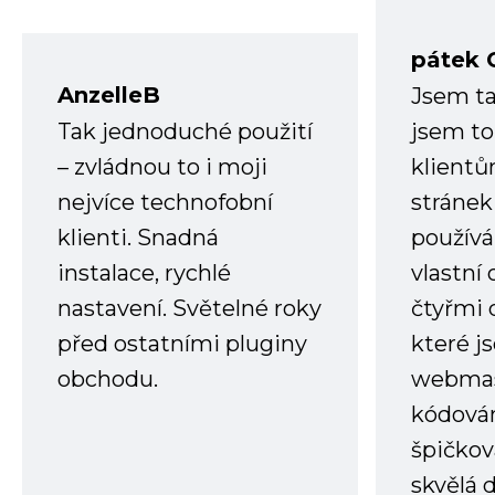
pátek 
AnzelleB
Jsem ta
Tak jednoduché použití
jsem to
– zvládnou to i moji
klient
nejvíce technofobní
stránek 
klienti. Snadná
používá
instalace, rychlé
vlastní
nastavení. Světelné roky
čtyřmi 
před ostatními pluginy
které j
obchodu.
webmas
kódování
špičkov
skvělá