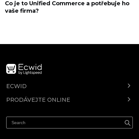
Co je to Unified Commerce a potřebuje ho
vaše firma?
ECWID
Ecwid.com
PRODÁVEJTE ONLINE
Ceny
Prodávejte všude
Centrum nápovědy
Prodávejte na Facebooku
Prodávejte na Instagramu