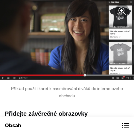
Příklad použití karet k nasměrování diváků do internetového
obchodu
Přidejte závěrečné obrazovky
Závěrečné obrazovky jsou překryvné vrstvy,
Obsah
které se nacházejí na konci vašeho videa