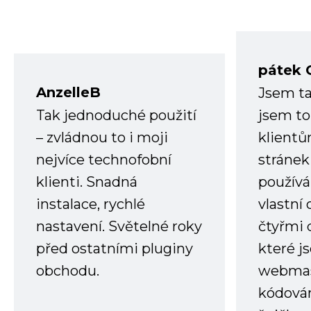
pátek 
AnzelleB
Jsem ta
Tak jednoduché použití
jsem to
– zvládnou to i moji
klient
nejvíce technofobní
stránek 
klienti. Snadná
používá
instalace, rychlé
vlastní
nastavení. Světelné roky
čtyřmi 
před ostatními pluginy
které j
obchodu.
webmas
kódování