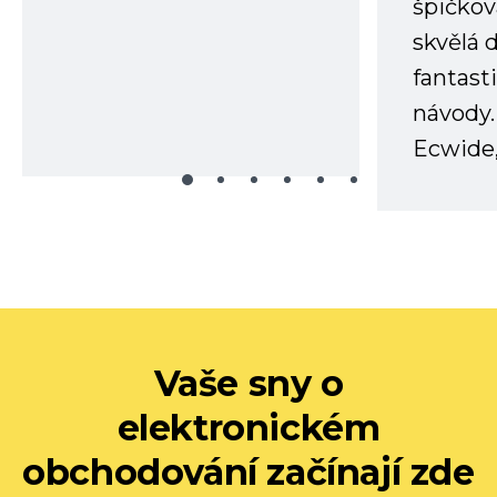
špičkov
skvělá
fantast
návody.
Ecwide,
Vaše sny o
elektronickém
obchodování začínají zde