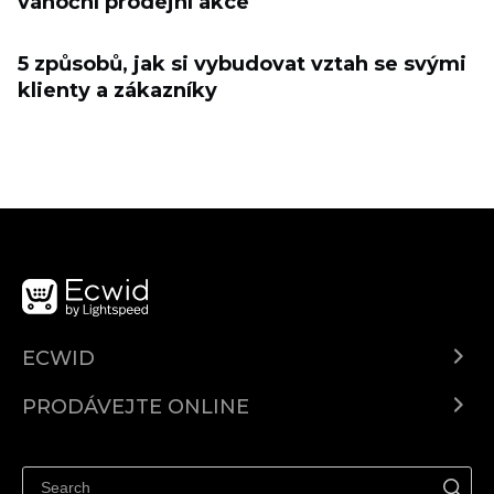
vánoční prodejní akce
5 způsobů, jak si vybudovat vztah se svými
klienty a zákazníky
ECWID
Ecwid.com
PRODÁVEJTE ONLINE
Ceny
Prodávejte všude
Centrum nápovědy
Prodávejte na Facebooku