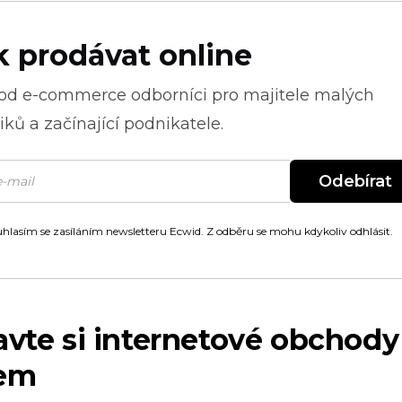
k prodávat online
 od
e-commerce
odborníci pro majitele malých
ků a začínající podnikatele.
Odebírat
hlasím se zasíláním newsletteru Ecwid. Z odběru se mohu kdykoliv odhlásit.
avte si internetové obchody
em