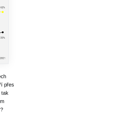
ech
ří přes
 tak
em
m?