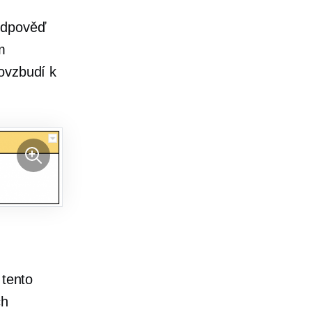
 odpověď
m
ovzbudí k
 tento
ch