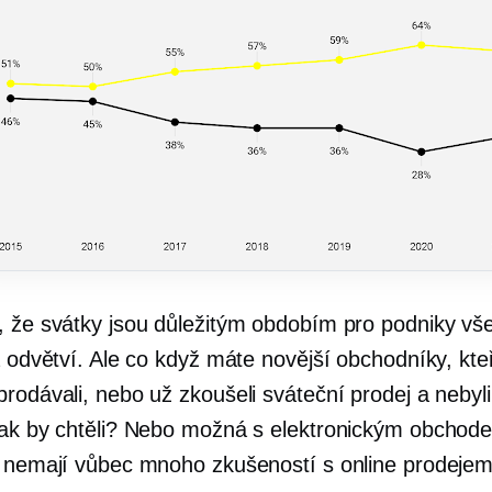
, že svátky jsou důležitým obdobím pro podniky vš
a odvětví. Ale co když máte novější obchodníky, kte
rodávali, nebo už zkoušeli sváteční prodej a nebyli
jak by chtěli? Nebo možná s elektronickým obchod
a nemají vůbec mnoho zkušeností s online prodeje