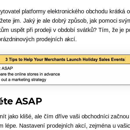
ytovatel platformy elektronického obchodu krátká
žete jim. Jaký je ale dobrý způsob, jak pomoci svý
ům uspět při prodeji v období svátků? Tím, že je p
prázdninových prodejních akcí.
ěte ASAP
ít jako klišé, ale čím dříve vaši obchodníci začnou
ím lépe. Nastavení prodejních akcí, zejména u vaši