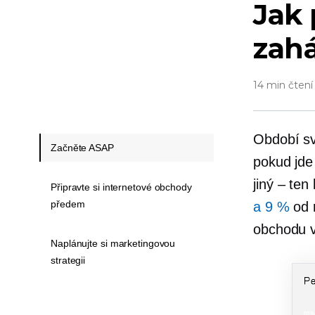
Jak
zahá
14 min čtení
Období sv
Začněte ASAP
pokud jde
jiný – ten
Připravte si internetové obchody
předem
a 9 %
od 
obchodu v
Naplánujte si marketingovou
strategii