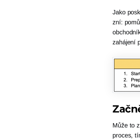
Jako posk
zní: pomů
obchodník
zahájení 
Začn
Může to zn
proces, t