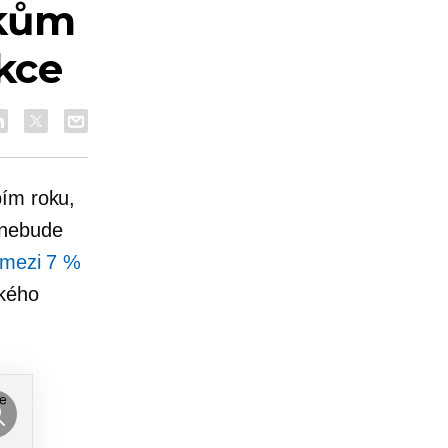
íkům
akce
bím roku,
 nebude
 mezi 7 %
ckého