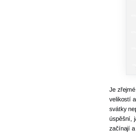
Je zřejmé
velikostí 
svátky nep
úspěšní, 
začínají 