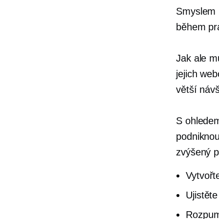
Smyslem p
během pr
Jak ale mů
jejich we
větší náv
S ohledem
podniknout
zvýšený p
Vytvořt
Ujistět
Rozpump