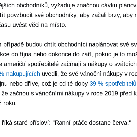
jších obchodníků, vyžaduje značnou dávku plánov
tít povzbudit své obchodníky, aby začali brzy, aby 
času uvést věci na místo.
m případě budou chtít obchodníci naplánovat své sv
akce do října nebo dokonce do září, pokud je to mo
e američtí spotřebitelé začínají s nákupy o svátcích
% nakupujících
uvedli, že své vánoční nákupy v ro
íjnu nebo dříve, což je od té doby
39 % spotřebitel
li, že začnou s vánočními nákupy v roce 2019 před
ž roku.
 říká staré přísloví: "Ranní ptáče dostane červa."