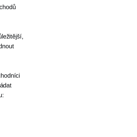
bchodů
ležitější,
ádnout
chodníci
ládat
u: