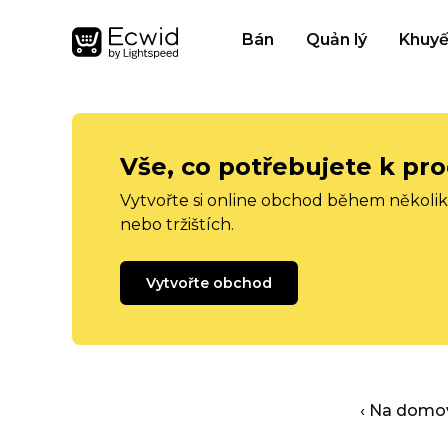
Bán
Quản lý
Khuyế
Vše, co potřebujete k pro
Vytvořte si online obchod během několika
nebo tržištích.
Vytvořte obchod
‹ Na domo