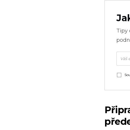
Ja
Tipy
podni
Sou
Připr
před