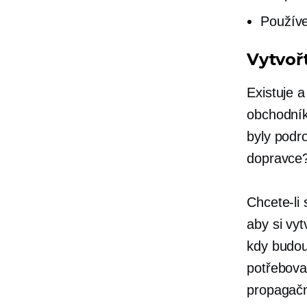
Používe
Vytvoř
Existuje 
obchodník
byly podr
dopravce? 
Chcete-li
aby si vyt
kdy budou
potřebova
propagačn