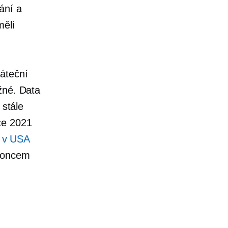
ání a
měli
áteční
žné. Data
 stále
ce 2021
ů v USA
 koncem