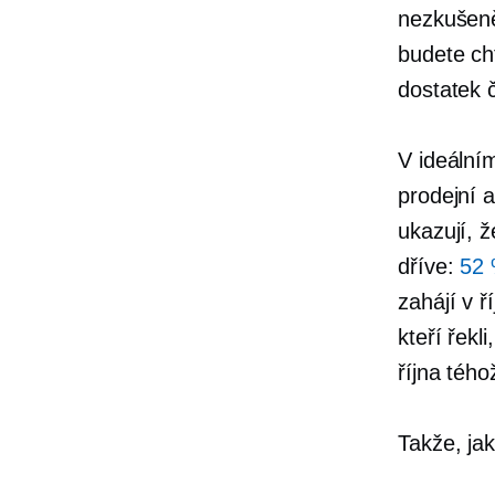
nezkušeně
budete ch
dostatek 
V ideální
prodejní 
ukazují, ž
dříve:
52 
zahájí v ř
kteří řek
října tého
Takže, jak