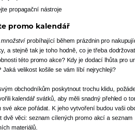
jte propagační nástroje
te promo kalendář
a
množství
probíhající během prázdnin pro nakupujíc
y, a stejně tak je toho hodně, co je třeba dodržova
obnosti této promo akce? Kdy je dodací lhůta pro ur
Jaká velikost košile se vám líbí nejrychleji?
 svým obchodníkům poskytnout trochu klidu, požádej
vořili kalendář svátků, aby měli snadný přehled o t
 své akce pořádat. K jeho vytvoření budou vaši ob
t dvě věci: seznam cílených promo akcí a seznam
ích materiálů.