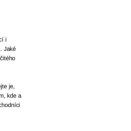
í i
t. Jaké
čitého
te je,
om, kde a
chodníci