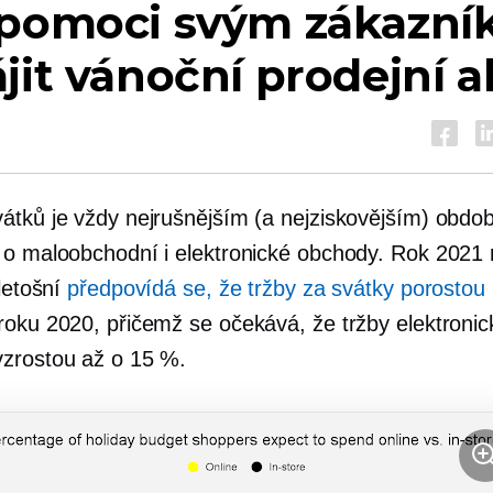
 pomoci svým zákazn
jit vánoční prodejní 
átků je vždy nejrušnějším (a nejziskovějším) obdo
 o maloobchodní i elektronické obchody. Rok 2021
 letošní
předpovídá se, že tržby za svátky porostou
roku 2020, přičemž se očekává, že tržby elektroni
zrostou až o 15 %.