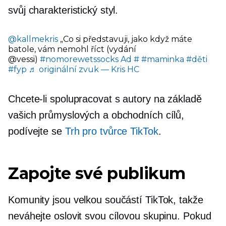
svůj charakteristický styl.
@kallmekris
„Co si představuji, jako když máte
batole, vám nemohl říct (vydání
@vessi)
#nomorewetssocks
Ad #
#maminka
#děti
#fyp
♬ originální zvuk — Kris HC
Chcete-li spolupracovat s autory na základě
vašich průmyslových a obchodních cílů,
podívejte se
Trh pro tvůrce TikTok
.
Zapojte své publikum
Komunity jsou velkou součástí TikTok, takže
neváhejte oslovit svou cílovou skupinu. Pokud