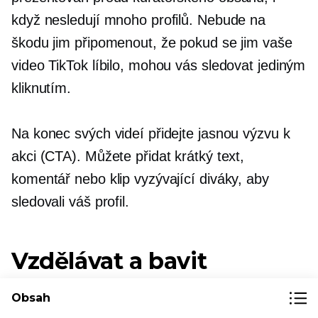
když nesledují mnoho profilů. Nebude na
škodu jim připomenout, že pokud se jim vaše
video TikTok líbilo, mohou vás sledovat jediným
kliknutím.
Na konec svých videí přidejte jasnou výzvu k
akci (CTA). Můžete přidat krátký text,
komentář nebo klip vyzývající diváky, aby
sledovali váš profil.
Vzdělávat a bavit
Nejlepší obsah TikTok pro značky je vzdělávací
Obsah