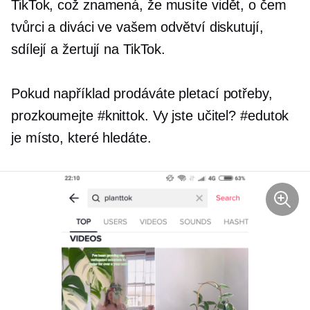
TikTok, což znamená, že musíte vidět, o čem
tvůrci a diváci ve vašem odvětví diskutují,
sdílejí a žertují na TikTok.
Pokud například prodáváte pletací potřeby,
prozkoumejte #knittok. Vy jste učitel? #edutok
je místo, které hledáte.