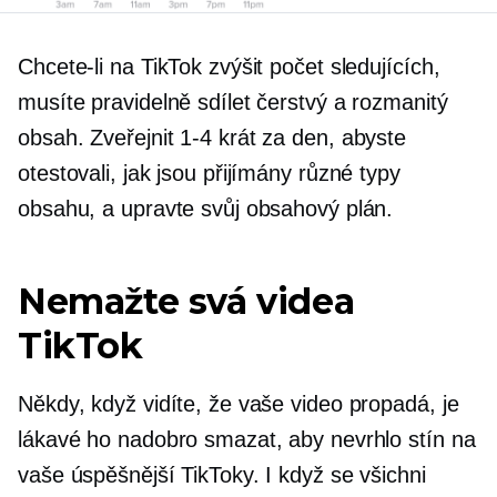
Chcete-li na TikTok zvýšit počet sledujících,
musíte pravidelně sdílet čerstvý a rozmanitý
obsah. Zveřejnit
1-4
krát za den, abyste
otestovali, jak jsou přijímány různé typy
obsahu, a upravte svůj obsahový plán.
Nemažte svá videa
TikTok
Někdy, když vidíte, že vaše video propadá, je
lákavé ho nadobro smazat, aby nevrhlo stín na
vaše úspěšnější TikToky. I když se všichni