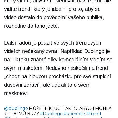
který vidíte, abyste následovali dav. Pokud ale
vidíte trend, který je ideální pro to, aby se
video dostalo do povědomí vašeho publika,
rozhodně do toho jděte.
Další radou je použít ve svých trendových
videích nečekaný zvrat. Například Duolingo je
na TikToku známé díky komediálním videím se
svým maskotem. Nedávno naskočili na trend
„chodit na hloupou procházku pro své stupidní
duševní zdraví“, ale udělali to o svém
maskotovi.
@duolingo
MŮŽETE KLUCI TAKTO, ABYCH MOHLA
JÍT DOMŮ BRZY
#Duolingo
#komedie
#trend