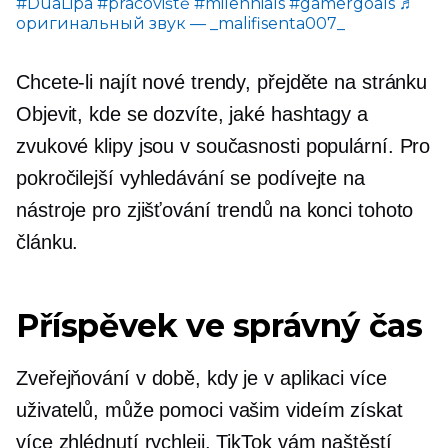
#DuaLipa
#pracoviště
#milennials
#gamergoals
♬
оригинальный звук — _malifisenta007_
Chcete-li najít nové trendy, přejděte na stránku
Objevit, kde se dozvíte, jaké hashtagy a
zvukové klipy jsou v současnosti populární. Pro
pokročilejší vyhledávání se podívejte na
nástroje pro zjišťování trendů na konci tohoto
článku.
Příspěvek ve správný čas
Zveřejňování v době, kdy je v aplikaci více
uživatelů, může pomoci vašim videím získat
více zhlédnutí rychleji. TikTok vám naštěstí