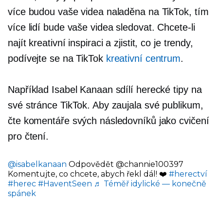
více budou vaše videa naladěna na TikTok, tím
více lidí bude vaše videa sledovat. Chcete-li
najít kreativní inspiraci a zjistit, co je trendy,
podívejte se na TikTok
kreativní centrum
.
Například Isabel Kanaan sdílí herecké tipy na
své stránce TikTok. Aby zaujala své publikum,
čte komentáře svých následovníků jako cvičení
pro čtení.
@isabelkanaan
Odpovědět @channie100397
Komentujte, co chcete, abych řekl dál! ❤️
#herectví
#herec
#HaventSeen
♬ Téměř idylické — konečně
spánek