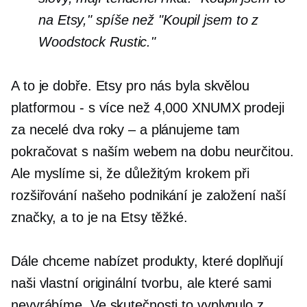
na Etsy," spíše než "Koupil jsem to z
Woodstock Rustic."
A to je dobře. Etsy pro nás byla skvělou
platformou
-
s více než 4,000 XNUMX prodeji
za necelé dva roky – a plánujeme tam
pokračovat s naším webem na dobu neurčitou.
Ale myslíme si, že důležitým krokem při
rozšiřování našeho podnikání je založení naší
značky, a to je na Etsy těžké.
Dále chceme nabízet produkty, které doplňují
naši vlastní originální tvorbu, ale které sami
nevyrábíme. Ve skutečnosti to vyplynulo z