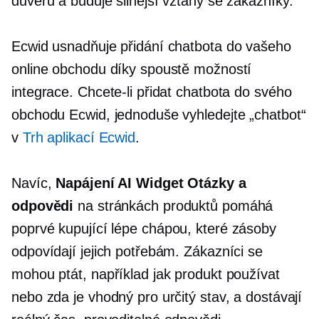
důvěru a buduje silnější vztahy se zákazníky.
Ecwid usnadňuje přidání chatbota do vašeho
online obchodu díky spoustě možností
integrace. Chcete-li přidat chatbota do svého
obchodu Ecwid, jednoduše vyhledejte „chatbot“
v
Trh aplikací Ecwid
.
Navíc,
Napájení AI
Widget Otázky a
odpovědi
na stránkách produktů pomáhá
poprvé
kupující lépe chápou, které zásoby
odpovídají jejich potřebám. Zákazníci se
mohou ptát, například jak produkt používat
nebo zda je vhodný pro určitý stav, a dostávají