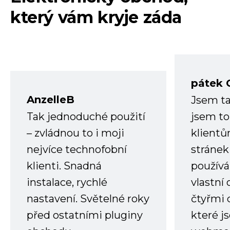
který vám kryje záda
pátek 
AnzelleB
Jsem ta
Tak jednoduché použití
jsem to
– zvládnou to i moji
klient
nejvíce technofobní
stránek 
klienti. Snadná
používá
instalace, rychlé
vlastní
nastavení. Světelné roky
čtyřmi 
před ostatními pluginy
které j