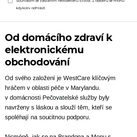
Souhlasím se zasíláním newsletteru Ecwid. Z odběru se mohu
kdykoliv odhlásit.
Od domácího zdraví k
elektronickému
obchodování
Od svého založení je WestCare klíčovým
hráčem v oblasti péče v Marylandu.
v domácnosti
Pečovatelské služby byly
navrženy s láskou a slouží těm, kteří se
spoléhají na soucitnou podporu.
Nicméně, jak se na Brandona a Monu s