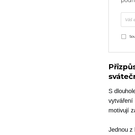
podni
Sou
Přizpů
sváteč
S dlouhol
vytváření
motivují z
Jednou z 