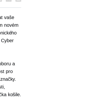
at vaše
šem novém
onického
yber ​​
oboru a
st pro
značky.
ti,
ka košile.