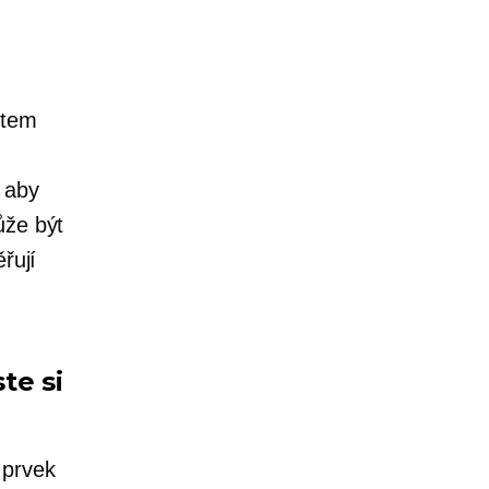
ktem
 aby
že být
řují
te si
 prvek