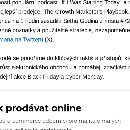
ostí populární podcast „If I Was Starting Today“ a 
ejlepší prodejce,
The Growth Marketer's Playbook, 
once na 1 hodin sesadila Setha Godina z místa #72
 cenné poznatky a použitelné strategie, nezapomeňt
mana na Twitteru
(X).
zodě se ponoříme do klíčových taktik a přístupů, kt
 růst elektronického obchodu a pomáhají značkám 
dejní akce Black Friday a Cyber ​​Monday.
k prodávat online
 od
e-commerce
odborníci pro majitele malých