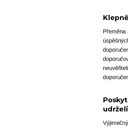
Klepně
Přeměna z
úspěšných
doporučen
doporučov
neuvěřitel
doporučení
Poskyt
udržel
Výjimečn