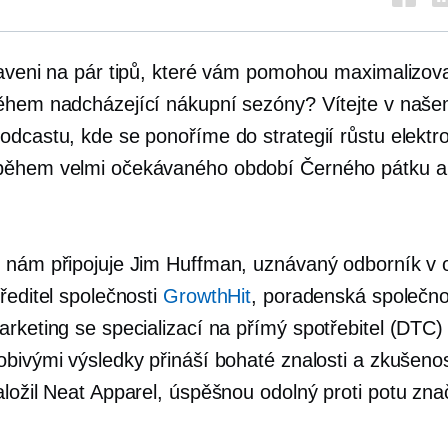
raveni na pár tipů, které vám pomohou maximalizov
ěhem nadcházející nákupní sezóny? Vítejte v na
odcastu, kde se ponoříme do strategií růstu elektr
ěhem velmi očekávaného období Černého pátku a C
 nám připojuje Jim Huffman, uznávaný odborník v 
ředitel společnosti
GrowthHit
, poradenská společno
arketing se specializací na
přímý spotřebitel
(DTC) 
obivými výsledky přináší bohaté znalosti a zkušenos
aložil Neat Apparel, úspěšnou
odolný proti potu
znač