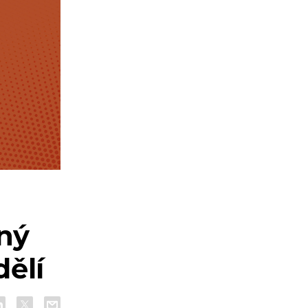
rný
ělí