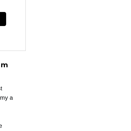
ám
t
émy a
e