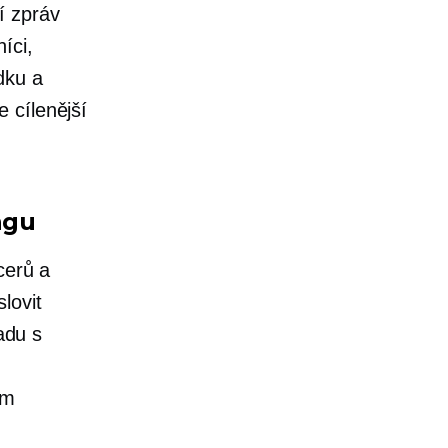
í zpráv
íci,
dku a
 cílenější
ngu
cerů a
lovit
adu s
u
ém