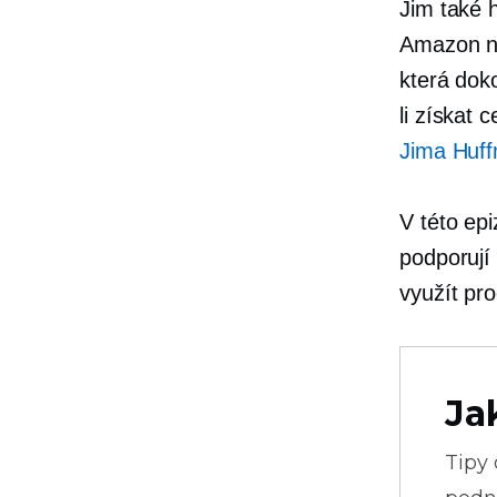
Jim také h
Amazon
n
která dok
li získat
Jima Huff
V této epi
podporují
využít pro
Ja
Tipy