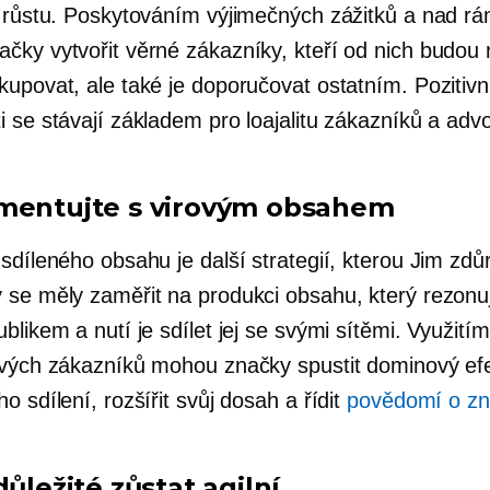
y růstu. Poskytováním výjimečných zážitků a nad r
čky vytvořit věrné zákazníky, kteří od nich budou 
kupovat, ale také je doporučovat ostatním. Pozitivn
 se stávají základem pro loajalitu zákazníků a advo
mentujte s virovým obsahem
sdíleného obsahu je další strategií, kterou Jim zdů
 se měly zaměřit na produkci obsahu, který rezonuje
blikem a nutí je sdílet jej se svými sítěmi. Využití
svých zákazníků mohou značky spustit dominový ef
o sdílení, rozšířit svůj dosah a řídit
povědomí o z
důležité zůstat agilní