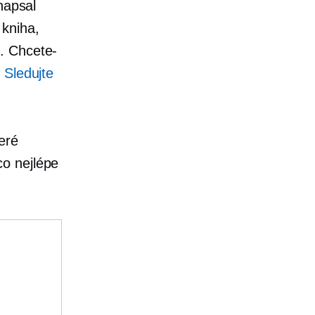
napsal
kniha,
. Chcete-
e
Sledujte
eré
co nejlépe