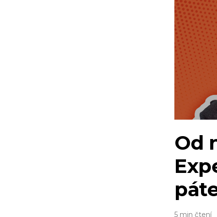
Od n
Expe
páte
5 min čtení