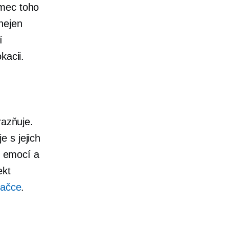
ámec toho
nejen
í
kacii.
razňuje.
 s jejich
m emocí a
ekt
načce
.