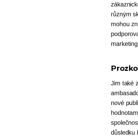
zákaznick
různým sku
mohou zna
podporova
marketing
Prozk
Jim také 
ambasador
nové publi
hodnotami
společnos
důsledku ř