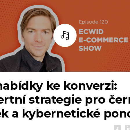
Poslouchat
abídky ke konverzi:
rtní strategie pro če
k a kybernetické pond