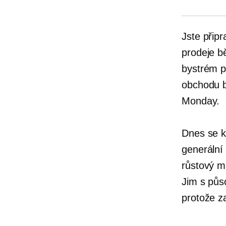
Jste přip
prodeje b
bystrém p
obchodu b
Monday.
Dnes se k
generální 
růstový m
Jim s půs
protože z