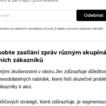
ků a začínající podnikatele.
Odebírat
hlasím se zasíláním newsletteru Ecwid. Z odběru se mohu kdykoliv odhlásit.
sobte zasílání zpráv různým skupin
ních zákazníků
etými zkušenostmi v oboru Jim zdůrazňuje důležitos
 neodolatelných nabídek, které řeší skutečné probl
ákazníky k akci.
klíčových strategií, které zdůrazňuje, je segmentac