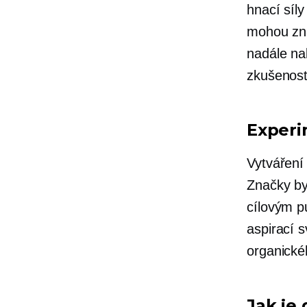
hnací síl
mohou zna
nadále na
zkušenosti
Experi
Vytváření 
Značky by
cílovým pu
aspirací 
organickéh
Jak je 