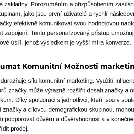
é základny. Porozuměním a přizpůsobením zasílán
pinám, jako jsou první uživatelé a rychlí následovn
čky efektivně komunikovat svou hodnotovou nabí
t zapojení. Tento personalizovaný přístup umožňuje
ové úsilí, jehož výsledkem je vyšší míra konverze.
oumat
Komunitní
Možnosti marketi
zdůrazňuje sílu
komunitní
marketing. Využití influen
ů značky může výrazně rozšířit dosah značky a os
kum. Díky spolupráci s jednotlivci, kteří jsou v soul
 značky a cílovou demografickou skupinou, moho
ti podporovat důvěru a důvěryhodnost a v konečn
ídit prodej.