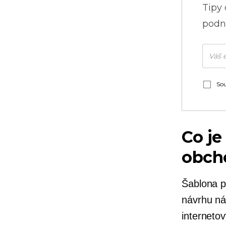
Tipy
podni
Sou
Co je
obch
Šablona p
návrhu ná
interneto