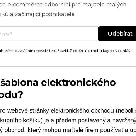
 od
e-commerce
odborníci pro majitele malých
ků a začínající podnikatele.
Odebírat
hlasím se zasíláním newsletteru Ecwid. Z odběru se mohu kdykoliv odhlásit.
 šablona elektronického
odu?
ro webové stránky elektronického obchodu (neboli
kupního košíku) je a
předem postavený
a navržen
vý obchod, který mohou majitelé firem používat a u