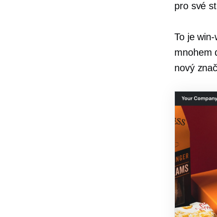
pro své st
To je
win-
mnohem do
nový znač