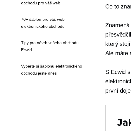
obchodu pro váš web
Co to znam
70+ šablon pro váš web
Znamená t
elektronického obchodu
přesvědči
Tipy pro návrh vašeho obchodu
který stoj
Ecwid
Ale máte š
Vyberte si šablonu elektronického
S Ecwid s
obchodu ještě dnes
elektroni
první doj
Ja