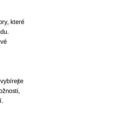
ory, které
odu.
vé
vybírejte
ožnosti,
í.