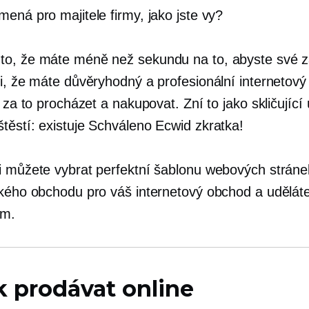
ená pro majitele firmy, jako jste vy?
o, že máte méně než sekundu na to, abyste své 
li, že máte důvěryhodný a profesionální internetov
í za to procházet a nakupovat. Zní to jako skličující
těstí: existuje
Schváleno Ecwid
zkratka!
i můžete vybrat perfektní šablonu webových stráne
ckého obchodu pro váš internetový obchod a udělát
em.
k prodávat online