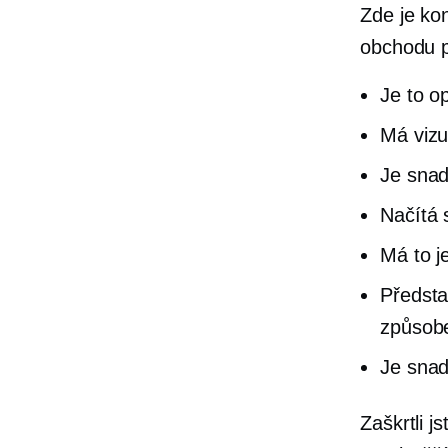
Zde je ko
obchodu p
Je to o
Má vizuá
Je snad
Načítá 
Má to j
Předsta
způso
Je snad
Zaškrtli 