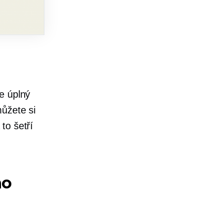
e úplný
ůžete si
to šetří
ho