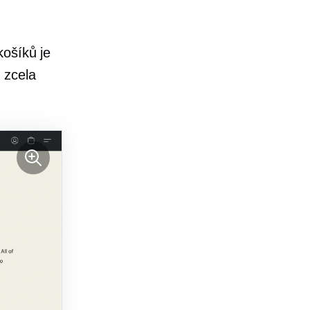
košíků je
 zcela