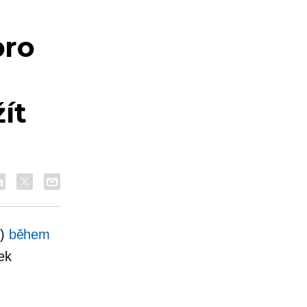
pro
ít
ý)
během
ek