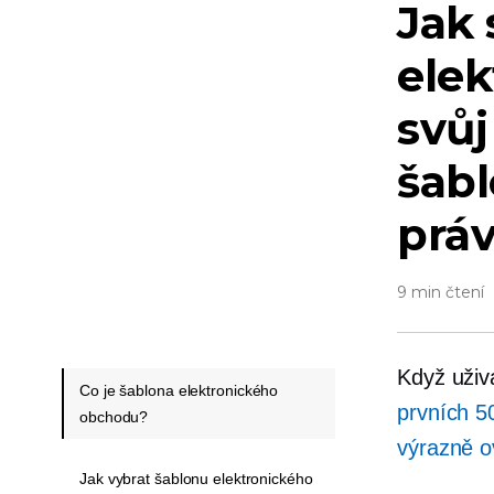
Jak 
ele
svůj
šabl
práv
9 min čtení
Když uživa
Co je šablona elektronického
prvních 5
obchodu?
výrazně o
Jak vybrat šablonu elektronického