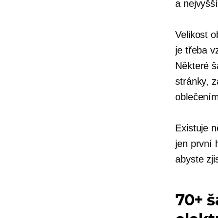
a
nejvyšš
Velikost o
je třeba 
Některé š
stránky, 
oblečením
Existuje 
jen první
abyste zji
70+ š