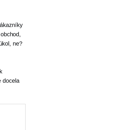
zákazníky
ý obchod,
 úkol, ne?
k
e docela