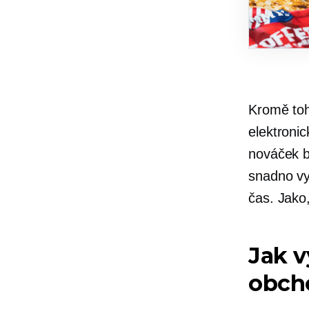
Kromě to
elektroni
nováček b
snadno vy
čas. Jako
Jak v
obch