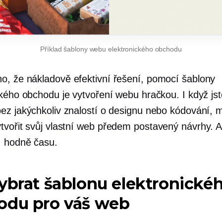
Příklad šablony webu elektronického obchodu
ho, že
nákladově efektivní
řešení, pomocí šablony
ckého obchodu je vytvoření webu hračkou. I když jst
ez jakýchkoliv znalostí o designu nebo kódování, m
tvořit svůj vlastní web
předem postavený
návrhy. A 
, hodně času.
ybrat šablonu elektronické
odu pro váš web