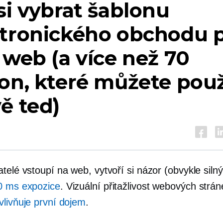
si vybrat šablonu
ktronického obchodu 
 web (a více než 70
on, které můžete použ
ě teď)
telé vstoupí na web, vytvoří si názor (obvykle siln
0 ms expozice
. Vizuální přitažlivost webových strán
vlivňuje první dojem
.