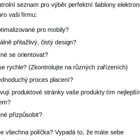
ntrolní seznam pro výběr perfektní šablony elektro
ro vaši firmu:
ptimalizované pro mobily?
lně přitažlivý, čistý design?
né se orientovat?
se rychle? (Zkontrolujte na různých zařízeních)
ednoduchý proces placení?
vují produktové stránky vaše produkty tím nejlepš
bem?
né přizpůsobit?
jste všechna políčka? Vypadá to, že máte sebe