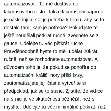
automatizovat“. To mě dostává do
lakmusového testu. Takže lakmusový papírek
je následující. Co je potřeba k tomu, aby se to
dostalo tam, kam je potřeba? Pokud jste to
ještě neudělali pětkrát ručně, zvedněte se z
gauče. Udělejte tu věc pětkrát ručně.
Pravděpodobně byste to měli udělat 20krát
ručně, než se rozhodnete automatizovat. A
důvodem toho je, že pokud se ponoříte do
automatizační králičí nory příliš brzy,
zautomatizujete její část a vytvoříte si
předpoklad, jak se to stane. Zjistíte, že vidlice
na silnici je ve skutečnosti běžnější, než si
myslíte. Udělejte tu věc minimálně pětkrát, než