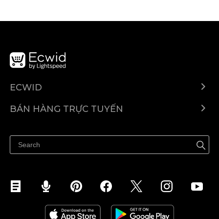
ECWID
Ecwid.com
BÁN HÀNG TRỰC TUYẾN
Trung tâm trợ giúp
Bán ở bất cứ đâu
Quảng bá ở bất cứ đâu
Kiểm soát mọi thứ