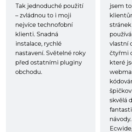
Tak jednoduché použití
jsem to
– zvládnou to i moji
klient
nejvíce technofobní
stránek 
klienti. Snadná
používá
instalace, rychlé
vlastní
nastavení. Světelné roky
čtyřmi 
před ostatními pluginy
které j
obchodu.
webmas
kódování
špičkov
skvělá
fantast
návody.
Ecwide,