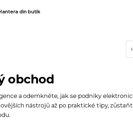
Hantera din butik
ký obchod
igence a odemkněte, jak se podniky elektroni
ějších nástrojů až po praktické tipy, zůstaňt
odu.