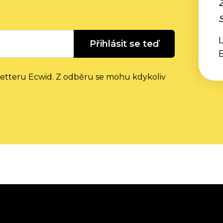
L
Přihlásit se teď
letteru Ecwid. Z odběru se mohu kdykoliv