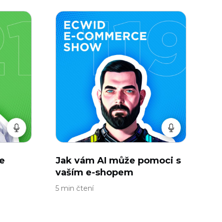
e
Jak vám AI může pomoci s
vaším e-shopem
5 min čtení