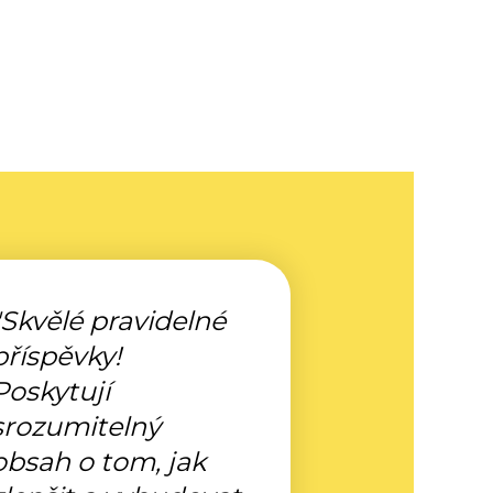
"Skvělé pravidelné
příspěvky!
Poskytují
srozumitelný
obsah o tom, jak