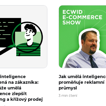
inteligence
Jak umělá inteligenc
ná na zákazníka:
proměňuje reklamní
ůže umělá
průmysl
gence zlepšit
3 min čtení
ing a křížový prodej