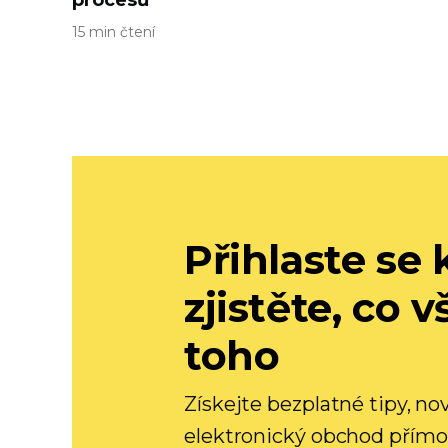
procesů
15 min čtení
Přihlaste se
zjistěte, co 
toho
Získejte bezplatné tipy, no
elektronický obchod přímo