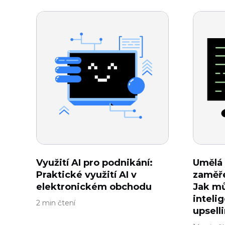
Využití AI pro podnikání:
Umělá 
Praktické využití AI v
zaměře
elektronickém obchodu
Jak m
inteli
2 min čtení
upsell