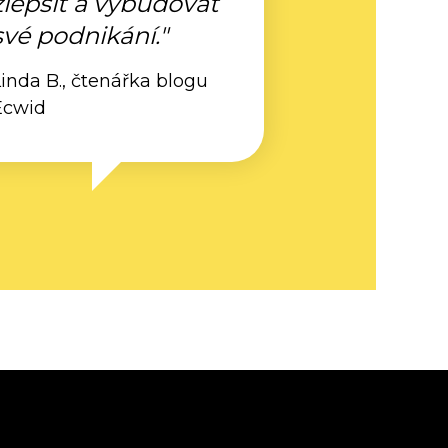
zlepšit a vybudovat
své podnikání."
inda B., čtenářka blogu
Ecwid