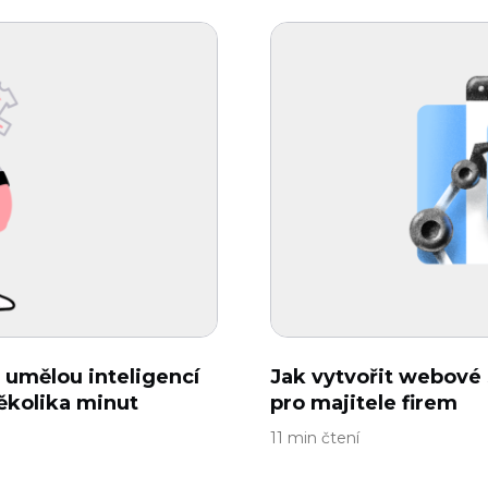
 umělou inteligencí
Jak vytvořit webové 
ěkolika minut
pro majitele firem
11 min čtení