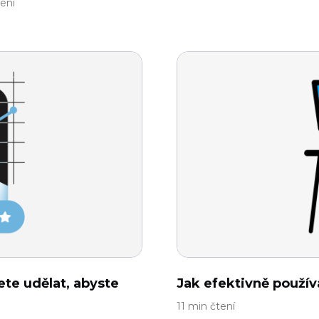
ení
ete udělat, abyste
Jak efektivně používa
11 min čtení