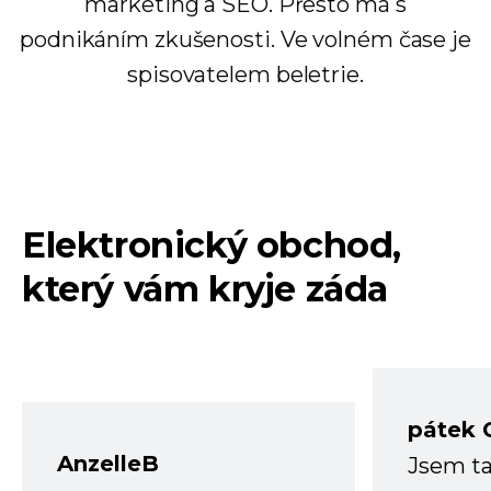
marketing a SEO. Přesto má s
podnikáním zkušenosti. Ve volném čase je
spisovatelem beletrie.
Elektronický obchod,
který vám kryje záda
pátek 
AnzelleB
Jsem ta