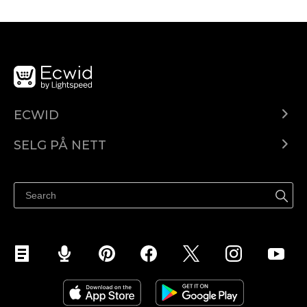
ECWID
Ecwid.com
SELG PÅ NETT
Pris
Selg hvor som helst
Hjelpesenter
Selg på Facebook
Selg på Instagram