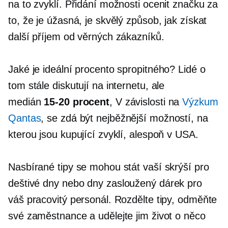
na to zvyklí. Přidání možnosti ocenit značku za
to, že je úžasná, je skvělý způsob, jak získat
další příjem od věrných zákazníků.
Jaké je ideální procento spropitného? Lidé o
tom stále diskutují na internetu, ale
medián
15-20
procent
, V závislosti na
Výzkum
Qantas
, se zdá být nejběžnější možností, na
kterou jsou kupující zvyklí, alespoň v USA.
Nasbírané tipy se mohou stát vaší skrýší pro
deštivé dny nebo dny
zasloužený
dárek pro
váš pracovitý personál. Rozdělte tipy, odměňte
své zaměstnance a udělejte jim život o něco