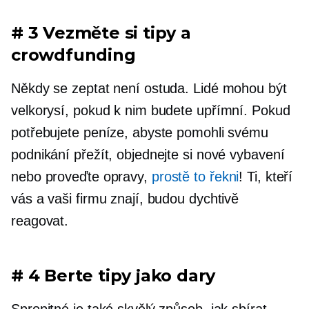
# 3 Vezměte si tipy a
crowdfunding
Někdy se zeptat není ostuda. Lidé mohou být
velkorysí, pokud k nim budete upřímní. Pokud
potřebujete peníze, abyste pomohli svému
podnikání přežít, objednejte si nové vybavení
nebo proveďte opravy,
prostě to řekni
! Ti, kteří
vás a vaši firmu znají, budou dychtivě
reagovat.
# 4 Berte tipy jako dary
Spropitné je také skvělý způsob, jak sbírat