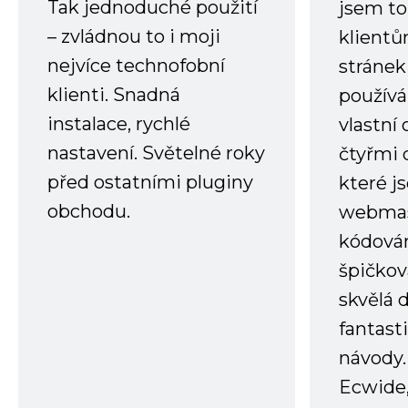
Tak jednoduché použití
jsem to
– zvládnou to i moji
klient
nejvíce technofobní
stránek 
klienti. Snadná
používá
instalace, rychlé
vlastní
nastavení. Světelné roky
čtyřmi 
před ostatními pluginy
které j
obchodu.
webmas
kódování
špičkov
skvělá
fantast
návody.
Ecwide,