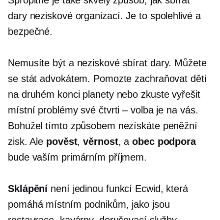
dary
neziskové
organizací. Je to spolehlivé a
bezpečné.
Nemusíte být a
neziskové
sbírat dary. Můžete
se stát advokátem. Pomozte zachraňovat děti
na druhém konci planety nebo zkuste vyřešit
místní problémy své čtvrti – volba je na vás.
Bohužel tímto způsobem nezískáte peněžní
zisk. Ale
pověst
,
věrnost
, a
obec
podpora
bude vaším primárním příjmem.
Sklápění
není jedinou funkcí Ecwid, která
pomáhá místním podnikům, jako jsou
restaurace, kavárny, doručovací služby,