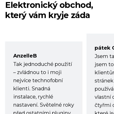
Elektronický obchod,
který vám kryje záda
pátek 
AnzelleB
Jsem ta
Tak jednoduché použití
jsem to
– zvládnou to i moji
klient
nejvíce technofobní
stránek 
klienti. Snadná
používá
instalace, rychlé
vlastní
nastavení. Světelné roky
čtyřmi 
před ostatními pluginy
které j