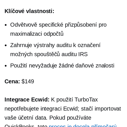
Klíčové vlastnosti:
Odvětvově specifické
přizpůsobení pro
maximalizaci odpočtů
Zahrnuje výstrahy auditu k označení
možných spouštěčů auditu IRS
Použití nevyžaduje žádné daňové znalosti
Cena:
$149
Integrace Ecwid:
K použití TurboTax
nepotřebujete integraci Ecwid; stačí importovat
vaše účetní data. Pokud používáte
QuickBooks, toto
proces je docela přímočarý
.