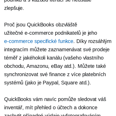
zlepšuje.
Proč jsou QuickBooks obzvláště
užitečné
e-commerce
podnikatelů je jeho
e-commerce
specifické funkce
. Díky rozsáhlým
integracím můžete zaznamenávat své prodeje
téměř z jakéhokoli kanálu (vašeho vlastního
obchodu, Amazonu, eBay atd.). Můžete také
synchronizovat své finance z více platebních
systémů (jako je Paypal, Square atd.).
QuickBooks vám navíc pomůže sledovat váš
inventář, mít přehled o účtech a dokonce
zachytit případné výdaje vyfotografováním