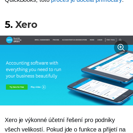
5.
Xero
Xero je výkonné účetní řešení pro podniky
všech velikostí. Pokud jde o funkce a přijetí na