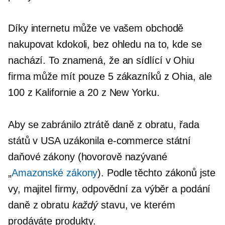
Díky internetu může ve vašem obchodě
nakupovat kdokoli, bez ohledu na to, kde se
nachází. To znamená, že an
sídlící v Ohiu
firma může mít pouze 5 zákazníků z Ohia, ale
100 z Kalifornie a 20 z New Yorku.
Aby se zabránilo ztrátě daně z obratu, řada
států v USA uzákonila
e-commerce
státní
daňové zákony (hovorově nazývané
„
Amazonské zákony
). Podle těchto zákonů jste
vy, majitel firmy, odpovědní za výběr a podání
daně z obratu
každý
stavu, ve kterém
prodáváte produkty.