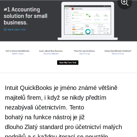
Intuit QuickBooks je jméno známé většině
majitelů firem, i když se nikdy předtím
nezabývali účetnictvím. Tento
bohatý na funkce
nástroj je již
dlouho
Zlatý standard
pro účetnictví malých
podniků a s každou iterací se neustále