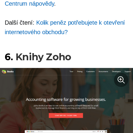
Centrum nápovědy
.
Další čtení:
Kolik peněz potřebujete k otevření
internetového obchodu?
6.
Knihy Zoho