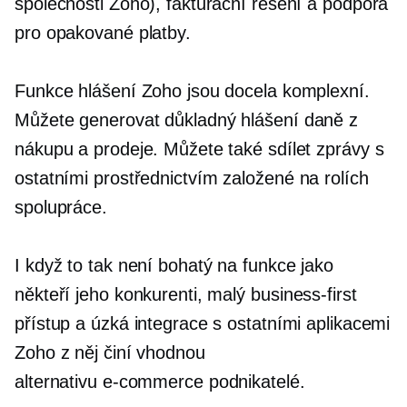
společnosti Zoho), fakturační řešení a podpora
pro opakované platby.
Funkce hlášení Zoho jsou docela komplexní.
Můžete generovat
důkladný
hlášení daně z
nákupu a prodeje. Můžete také sdílet zprávy s
ostatními prostřednictvím
založené na rolích
spolupráce.
I když to tak není
bohatý na funkce
jako
někteří jeho konkurenti, malý
business-first
přístup a úzká integrace s ostatními aplikacemi
Zoho z něj činí vhodnou
alternativu
e-commerce
podnikatelé.