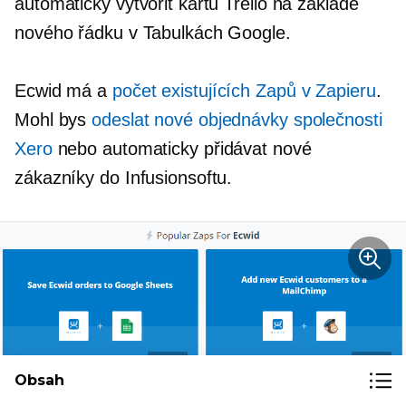
automaticky vytvořit kartu Trello na základě
nového řádku v Tabulkách Google.
Ecwid má a
počet existujících Zapů v Zapieru
.
Mohl bys
odeslat nové objednávky společnosti
Xero
nebo automaticky přidávat nové
zákazníky do Infusionsoftu.
Obsah