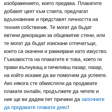
изображението, което предава. Плакатите
добавят цвят към стаята, предлагат
вдъхновение и представят личността на
техния собственик. Те могат да бъдат
евтини декорации за
общежитие
стени, или
те могат да бъдат изискани отпечатъци,
които са окачени и рамкирани като изкуство.
Гъвкавостта на плакатите е това, което ги
прави вълнуващ и печеливш пазар; пазар,
на който искаме да ви помогнем да успеете.
Ако някога сте обмисляли да продавате
плакати онлайн, продължете да четете и
ние ще ви дадем пет причини да
започнете
да продавате плакати днес
!