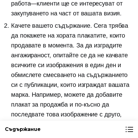
работа—клиенти
ще се интересуват от
закупуването на част от вашата визия.
Качете вашето съдържание. Сега трябва
да покажете на хората плакатите, които
продавате в момента. За да изградите
ангажираност, опитайте се да не качвате
всичките си изображения в един ден и
обмислете смесването на съдържанието
си с публикации, които изграждат вашата
марка. Например, можете да добавите
плакат за продажба и по-късно да
последвате това изображение с друго,
показващо как най-добре да рамкирате
Съдържание
или къде да закачите този конкретен