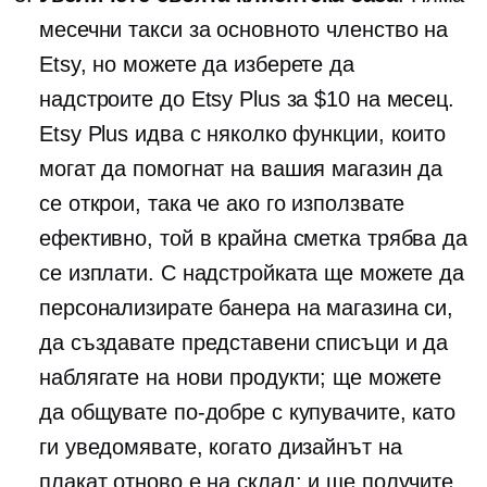
месечни такси за основното членство на
Etsy, но можете да изберете да
надстроите до Etsy Plus за $10 на месец.
Etsy Plus идва с няколко функции, които
могат да помогнат на вашия магазин да
се открои, така че ако го използвате
ефективно, той в крайна сметка трябва да
се изплати. С надстройката ще можете да
персонализирате банера на магазина си,
да създавате представени списъци и да
наблягате на нови продукти; ще можете
да общувате по-добре с купувачите, като
ги уведомявате, когато дизайнът на
плакат отново е на склад; и ще получите