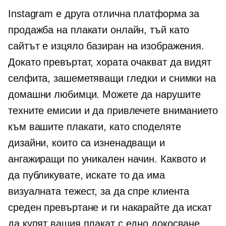
Instagram е друга отлична платформа за
продажба на плакати онлайн, тъй като
сайтът е изцяло базиран на изображения.
Докато превъртат, хората очакват да видят
селфита, зашеметяващи гледки и снимки на
домашни любимци. Можете да нарушите
техните емисии и да привлечете вниманието
към вашите плакати, като споделяте
дизайни, които са изненадващи и
ангажиращи по уникален начин. Каквото и
да публикувате, искате то да има
визуалната тежест, за да спре клиента
среден превъртане
и ги накарайте да искат
да купят вашия плакат с едно докосване.