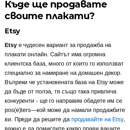
Къде ще продавате
своите плакати?
Etsy
Etsy
е чудесен вариант за продажба на
плакати онлайн. Сайтът има огромна
клиентска база, много от които го използват
специално за намиране на домашен декор.
Въпреки че установената база на Etsy може
да бъде от полза, тя също така привлича
конкуренти - ще го направим
обадете им се
pos(e)ters—кой
може да намали продажбите
ви. Преди да решите да
продавайте на Etsy
,
важно е да помислите какво прави вашите