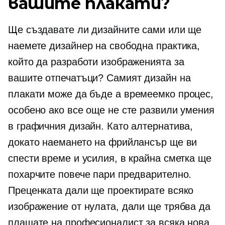
вашите плакати?
Ще създавате ли дизайните сами или ще
наемете дизайнер на свободна практика,
който да разработи изображенията за
вашите отпечатъци? Самият дизайн на
плакати може да бъде a
времеемко
процес,
особено ако все още не сте развили умения
в графичния дизайн. Като алтернатива,
докато наемането на фрийлансър ще ви
спести време и усилия, в крайна сметка ще
похарчите повече пари предварително.
Преценката дали ще проектирате всяко
изображение от нулата, дали ще трябва да
плащате на професионалист за всяка нова