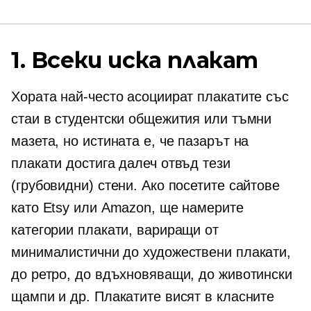
1. Всеки иска плакат
Хората най-често асоциират плакатите със
стаи в студентски общежития или тъмни
мазета, но истината е, че пазарът на
плакати достига далеч отвъд тези
(грубовидни) стени. Ако посетите сайтове
като Etsy или Amazon, ще намерите
категории плакати, вариращи от
минималистични до художествени плакати,
до ретро, ​​до вдъхновяващи, до животински
щампи и др. Плакатите висят в класните