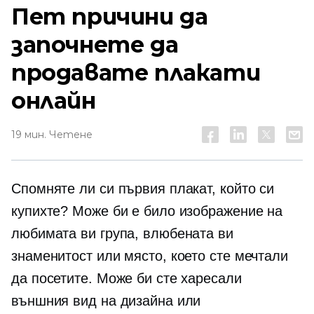
Пет причини да
започнете да
продавате плакати
онлайн
19 мин. Четене
Спомняте ли си първия плакат, който си
купихте? Може би е било изображение на
любимата ви група, влюбената ви
знаменитост или място, което сте мечтали
да посетите. Може би сте харесали
външния вид на дизайна или