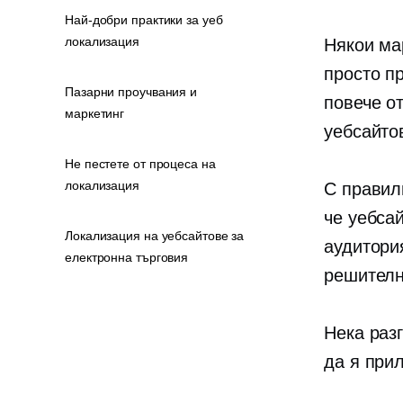
Най-добри практики за уеб
локализация
Някои мар
просто п
Пазарни проучвания и
повече о
маркетинг
уебсайто
Не пестете от процеса на
локализация
С правил
че уебса
Локализация на уебсайтове за
аудитори
електронна търговия
решителн
Нека раз
да я при