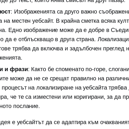
де до текст, който няма смисъл на друг пазар.
ност
: Изображенията са друго важно съображен
а на местен уебсайт. В крайна сметка всяка култ
на. Едно изображение може да е добре в Съеди
но да е отблъскващо в друга страна. Локализаци
тове трябва да включва и задълбочен преглед 
женията.
и и фрази
: Както бе споменато по-горе, слоган
ите може да не се срещат правилно на различни
е процесът на локализиране на уебсайта трябва
ра, че те са изместени или коригирани, за да п
ното послание.
дея е уебсайтът да се адаптира към очаквания