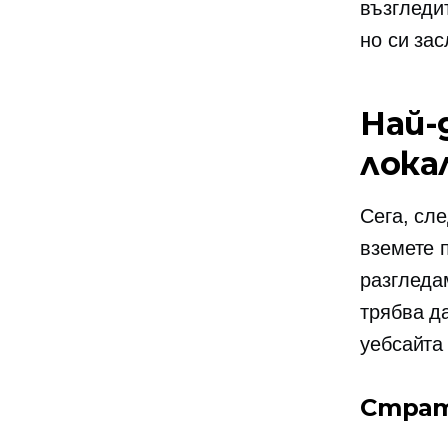
възгледи
но си за
Най-
лока
Сега, сл
вземете 
разгледа
трябва д
уебсайта 
Страт