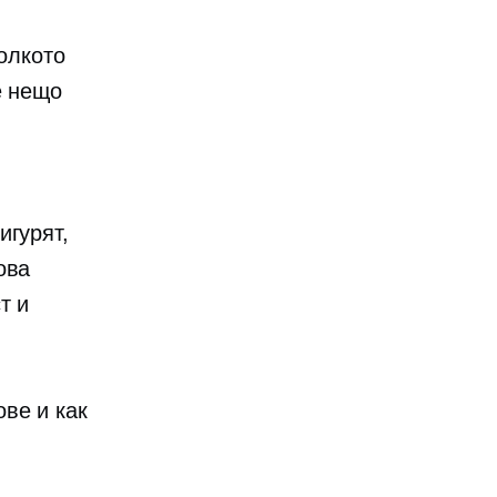
колкото
е нещо
игурят,
ова
т и
ве и как