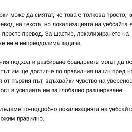
ки може да смятат, че това е толкова просто, 
ревод на текста, но локализацията на уебсайта 
т просто превод. За щастие, локализирането на
ве не е непреодолима задача.
ния подход и разбиране брандовете могат да ос
йтът им ще достигне по правилния начин пред н
я от първия път, вдъхвайки чувство на уверенос
ост в усилията им за глобално разширяване.
гледаме по-подробно локализацията на уебсайто
ложим правилно.