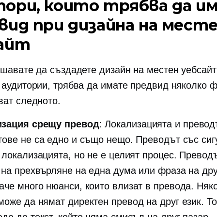
ори, които трябва да и
вид при дизайна на мест
айт
ешавате да създадете дизайн на местен уебсайт
 аудитории, трябва да имате предвид няколко ф
ват следното.
изация срещу превод
: Локализацията и превод
тове не са едно и също нещо. Преводът със сиг
т локализацията, но не е целият процес. Превод
 на прехвърляне на една дума или фраза на дру
аче много нюанси, които влизат в превода. Няк
може да нямат директен превод на друг език. Т