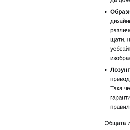
да дове
Образ
дизайн
различ
щати, 
уебсай
изобра
Лозунг
превод
Така ч
гаранти
правил
Общата и