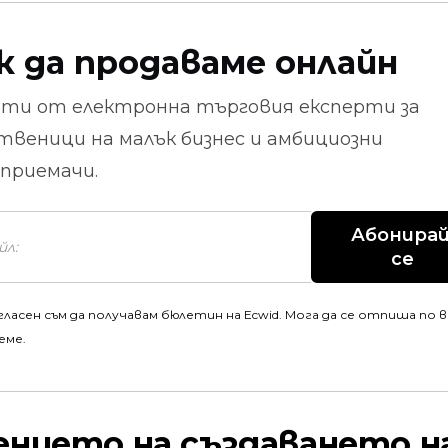
к да продаваме онлайн
ети от
електронна търговия
експерти за
твеници на малък бизнес и амбициозни
приемачи.
Абонирай
се
гласен съм да получавам бюлетин на Ecwid. Мога да се отпиша по 
еме.
ението на създаването н