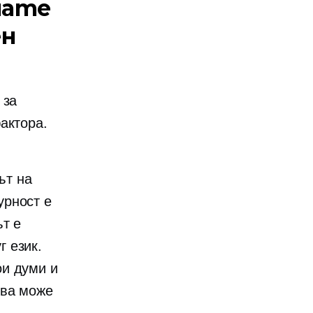
мате
ен
 за
актора.
ът на
урност е
ът е
г език.
ои думи и
ова може