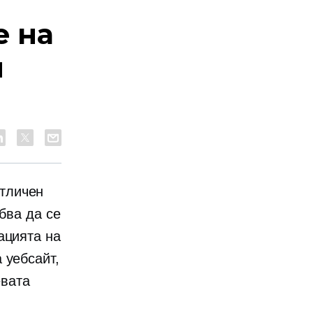
е на
и
тличен
бва да се
ацията на
 уебсайт,
евата