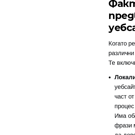
Факт
пред
уебс
Когато р
различни
Те включ
Локал
уебсай
част о
процес
Има об
фрази 