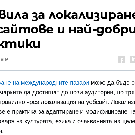
вила за локализиран
сайтове и най-добр
ктики
тене
ане на международните пазари
може да бъде о
марките да достигнат до нови аудитории, но тря
правилно чрез локализация на уебсайт. Локализ
ве е практика за адаптиране и модифициране на
оваря на културата, езика и очакванията на цел
я.