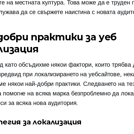
те на местната култура. Това може да е труден 
служава да се свържете наистина с новата аудит
добри практики за уеб
лизация
ед като обсъдихме някои фактори, които трябва 
предвид при локализирането на уебсайтове, нек
ме някои най-добри практики. Следването на те
а помогне на всяка марка безпроблемно да лок
си за всяка нова аудитория.
егия за локализация