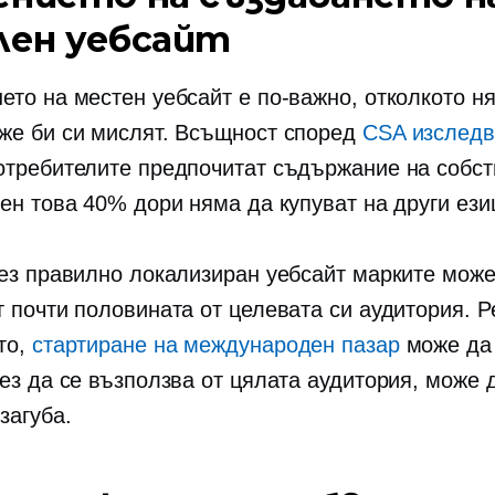
лен уебсайт
ето на местен уебсайт е по-важно, отколкото н
же би си мислят. Всъщност според
CSA изследв
отребителите предпочитат съдържание на собст
вен това 40% дори няма да купуват на други ези
без правилно локализиран уебсайт марките може
т почти половината от целевата си аудитория. 
то,
стартиране на международен пазар
може да 
без да се възползва от цялата аудитория, може 
загуба.