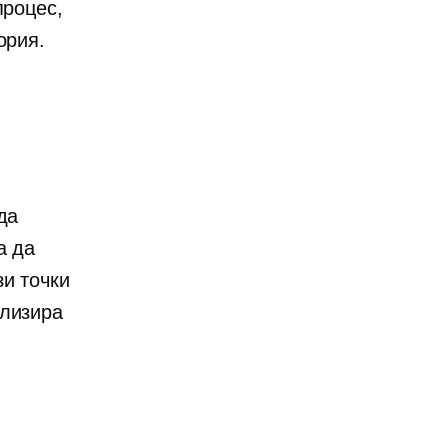
процес,
ория.
да
а да
зи точки
ализира