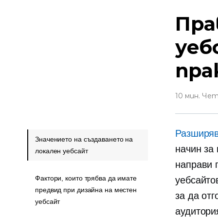
Пра
уеб
пра
10 мин. Че
Разширяв
Значението на създаването на
начин за 
локален уебсайт
направи 
Фактори, които трябва да имате
уебсайто
предвид при дизайна на местен
за да отг
уебсайт
аудитори