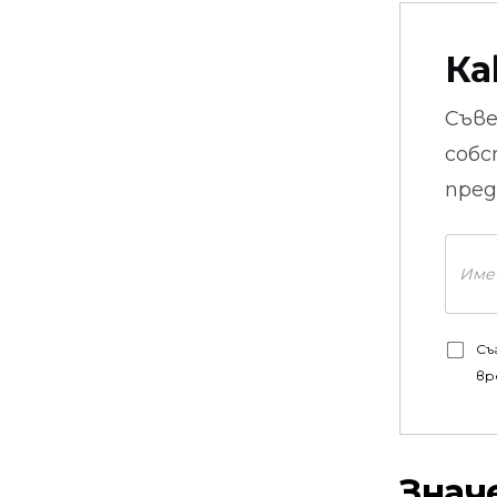
Ка
Съв
собс
пред
Съ
вр
Знач