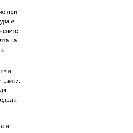
ие при
ура е
нените
ята на
на
ите и
 езици.
 да
редадат
та и