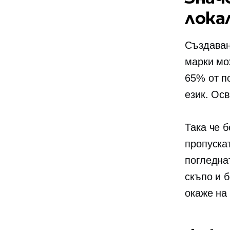
лока
Създаван
марки мо
65% от п
език. Ос
Така че 
пропуска
погледна
скъпо и 
окаже на 