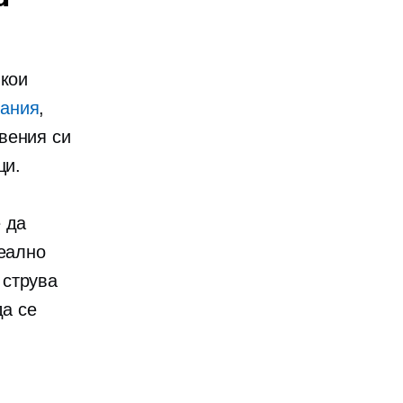
якои
ания
,
вения си
ци.
 да
Реално
струва
да се