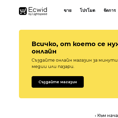
ขาย
โปรโมต
จัดการ
Всичко, от което се ну
онлайн
Създайте онлайн магазин за минути,
медии или пазари.
Създайте магазин
‹ Към нач