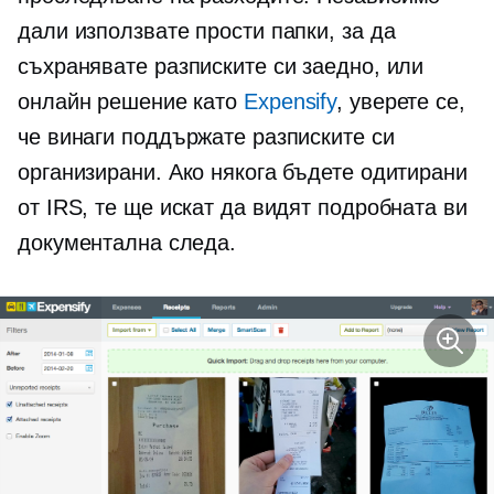
дали използвате прости папки, за да
съхранявате разписките си заедно, или
онлайн решение като
Expensify
, уверете се,
че винаги поддържате разписките си
организирани. Ако някога бъдете одитирани
от IRS, те ще искат да видят подробната ви
документална следа.