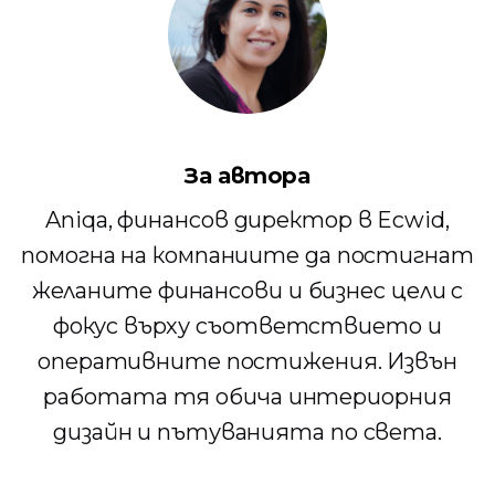
За автора
Aniqa, финансов директор в Ecwid,
помогна на компаниите да постигнат
желаните финансови и бизнес цели с
фокус върху съответствието и
оперативните постижения. Извън
работата тя обича интериорния
дизайн и пътуванията по света.