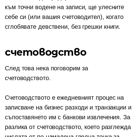
към точни
водене на записи,
ще улесните
себе си (или вашия счетоводител), когато
сглобявате девствени,
без грешки
книги.
счетоводство
След това нека поговорим за
счетоводството.
Счетоводството е ежедневният процес на
записване на бизнес разходи и транзакции и
съпоставянето им с банкови извлечения. За
разлика от счетоводството, което разглежда
числата от по-намалена гледна точка за