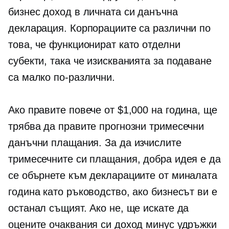
бизнес доход в личната си данъчна
декларация. Корпорациите са различни по
това, че функционират като отделни
субекти, така че изискванията за подаване
са малко по-различни.
Ако правите повече от $1,000 на година, ще
трябва да правите прогнозни тримесечни
данъчни плащания. За да изчислите
тримесечните си плащания, добра идея е да
се обърнете към декларациите от миналата
година като ръководство, ако бизнесът ви е
останал същият. Ако не, ще искате да
оцените очаквания си доход минус удръжки