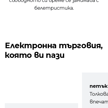
свободното си време се занимава с
белетристика.
Електронна търговия,
която ви пази
петък
Толков
впечат