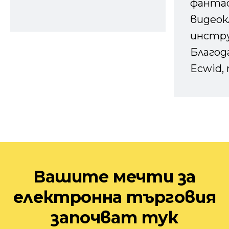
фанта
видеок
инстру
Благод
Ecwid, 
Вашите мечти за
електронна търговия
започват тук