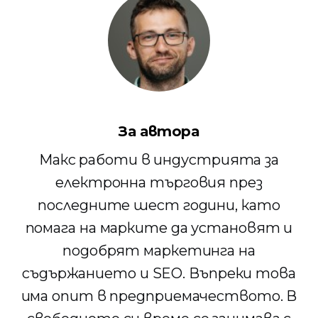
За автора
Макс работи в индустрията за
електронна търговия през
последните шест години, като
помага на марките да установят и
подобрят маркетинга на
съдържанието и SEO. Въпреки това
има опит в предприемачеството. В