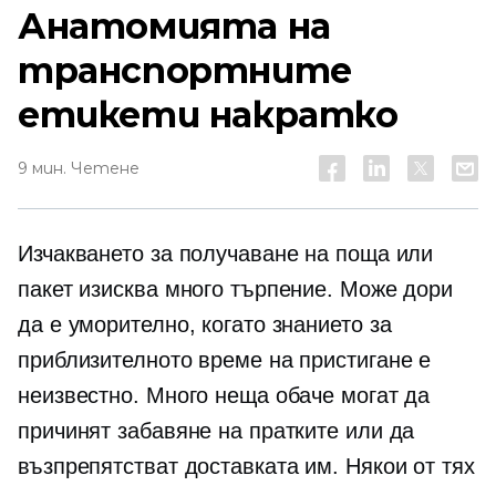
Анатомията на
транспортните
етикети накратко
9 мин. Четене
Изчакването за получаване на поща или
пакет изисква много търпение. Може дори
да е уморително, когато знанието за
приблизителното време на пристигане е
неизвестно. Много неща обаче могат да
причинят забавяне на пратките или да
възпрепятстват доставката им. Някои от тях