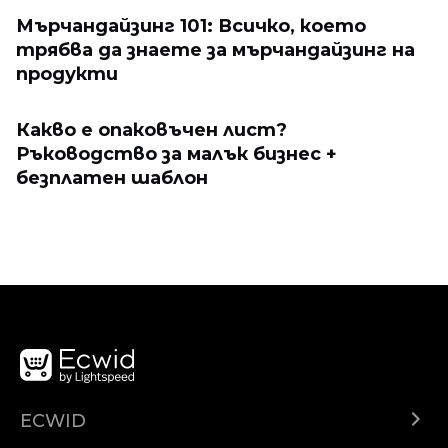
Мърчандайзинг 101: Всичко, което
трябва да знаете за мърчандайзинг на
продукти
Какво е опаковъчен лист?
Ръководство за малък бизнес +
безплатен шаблон
ECWID
Ecwid.com