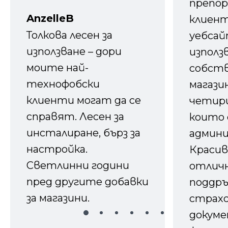
препор
AnzelleB
клиен
Толкова лесен за
уебсайт
използване – дори
използ
моите най-
собств
технофобски
магазин
клиенти могат да се
четири
справят. Лесен за
които 
инсталиране, бърз за
админ
настройка.
Красив
Светлинни години
отличн
пред другите добавки
поддръ
за магазини.
страх
докуме