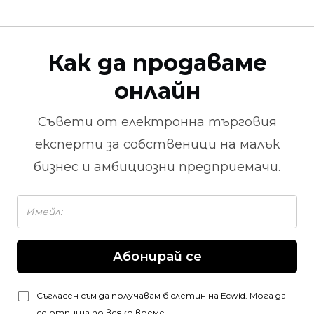
Как да продаваме
онлайн
Съвети от
електронна търговия
експерти за собственици на малък
бизнес и амбициозни предприемачи.
Абонирай се
Съгласен съм да получавам бюлетин на Ecwid. Мога да
се отпиша по всяко време.