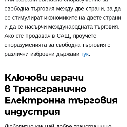
свободна търговия между две страни, за да
се стимулират икономиките на двете страни
и да се насърчи международната търговия.
Ако сте продавач в САЩ, проучете
споразуменията за свободна търговия с
различни изброени държави
тук
.
Ключови играчи
в
Трансгранично
Електронна търговия
индустрия
Любопитно как най-добре
трансгранично