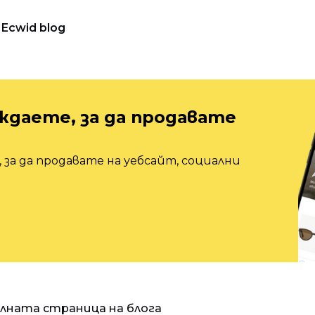
Ecwid blog
ждаете, за да продавате
 за да продавате на уебсайт, социални
алната страница на блога