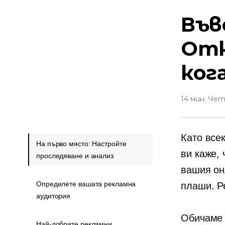
Във
Отк
ког
14 мин. Че
Като все
На първо място: Настройте
ви каже,
проследяване и анализ
вашия он
Определете вашата рекламна
плаши. Р
аудитория
Обичаме 
Най-добрите рекламни