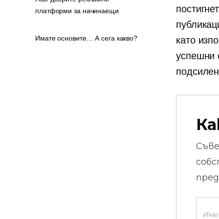
постигне
платформи за начинаещи
публикац
Имате основите… А сега какво?
като изпо
успешни 
подсилен
Ка
Съв
собс
пред