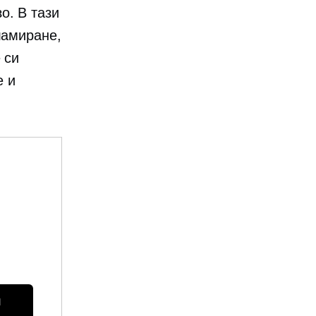
о. В тази
ламиране,
 си
е и
 