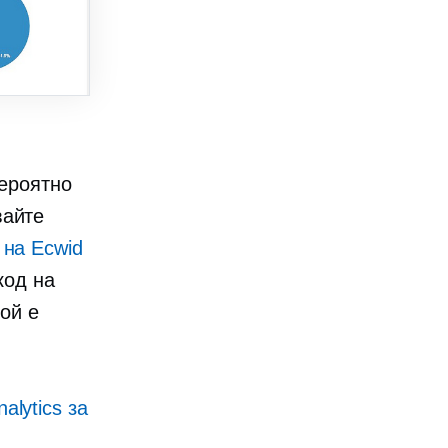
вероятно
вайте
 на Ecwid
код на
той е
lytics за