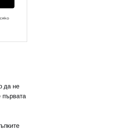
всяко
о да не
е първата
ъпките