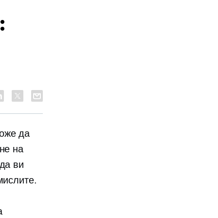
:
оже да
не на
да ви
мислите.
а