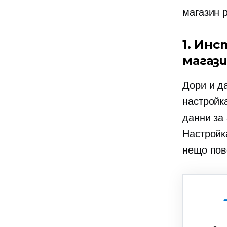
магазин
1. Ин
магази
Дори и д
настройк
данни за
Настройк
нещо пов