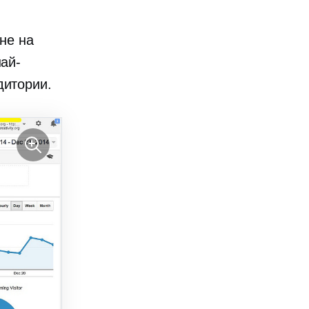
ане на
най-
дитории.