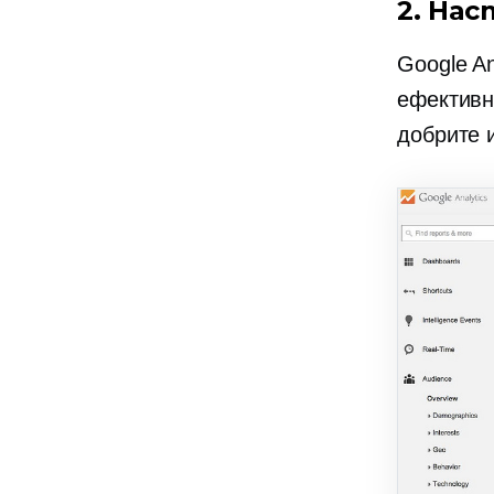
2. Нас
Google An
ефективно
добрите 