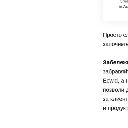
Просто с
започнет
Забележ
забравяй
Ecwid, а 
позволи 
за клиен
и продук