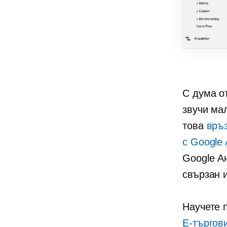
С дума от
звучи ма
това
връз
с Google 
Google Ан
свързан 
Научете 
E-търгов