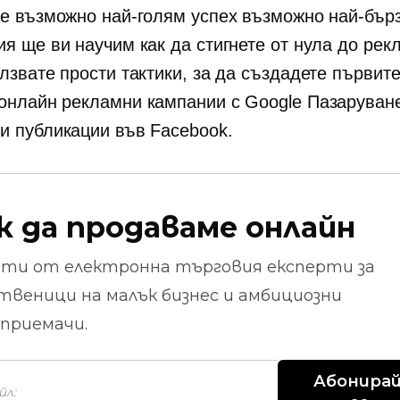
те възможно най-голям успех възможно най-бърз
ия ще ви научим как да стигнете от нула до рек
лзвате прости тактики, за да създадете първите
онлайн рекламни кампании с Google Пазаруван
и публикации във Facebook.
к да продаваме онлайн
ети от
електронна търговия
експерти за
твеници на малък бизнес и амбициозни
приемачи.
Абонирай