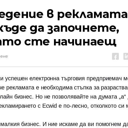
едение в рекламата
ъде да започнете,
ато сте начинаещ
тене
ки успешен
електронна търговия
предприемач м
 че рекламата е необходима стъпка за разраства
лайн бизнес. Но не позволявайте на думата „а“ 
екламирането с Ecwid е по-лесно, отколкото си 
малкия бизнес. И ние искаме да ви помогнем д