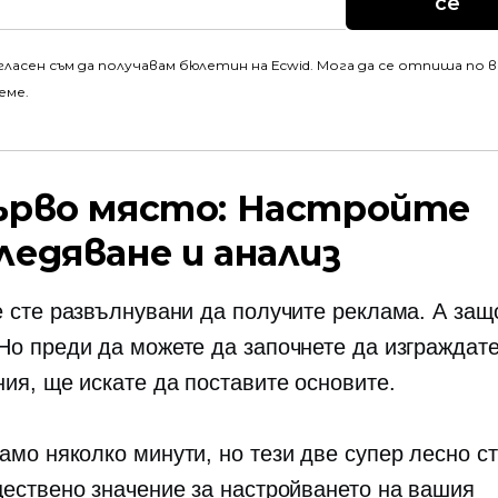
се
гласен съм да получавам бюлетин на Ecwid. Мога да се отпиша по 
еме.
ърво място: Настройте
ледяване и анализ
е сте развълнувани да получите реклама. А защ
Но преди да можете да започнете да изграждат
ния, ще искате да поставите основите.
амо няколко минути, но тези две
супер лесно
ст
ществено значение за настройването на вашия