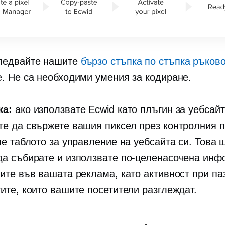
ледвайте нашите
бързо
стъпка по стъпка
ръков
е. Не са необходими умения за кодиране.
ка:
ако използвате Ecwid като плъгин за уебсайт
те да свържете вашия пиксел през контролния 
не таблото за управление на уебсайта си. Това 
да събирате и използвате по-целенасочена ин
тите във вашата реклама, като активност при п
тите, които вашите посетители разглеждат.