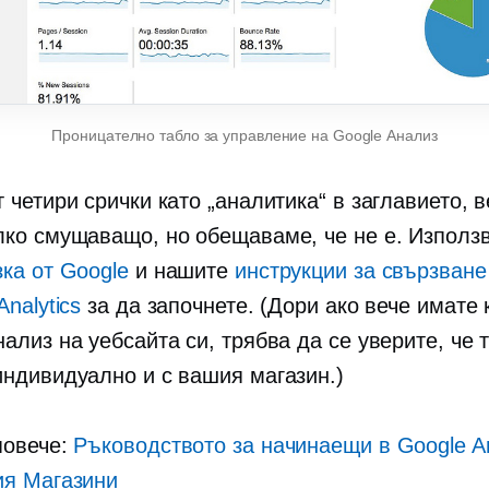
Проницателно табло за управление на Google Анализ
 четири срички като „аналитика“ в заглавието, 
лко смущаващо, но обещаваме, че не е. Използ
ка от Google
и нашите
инструкции за свързване
Analytics
за да започнете. (Дори ако вече имате 
ализ на уебсайта си, трябва да се уверите, че 
индивидуално и с вашия магазин.)
повече:
Ръководството за начинаещи в Google Ana
ия
Магазини