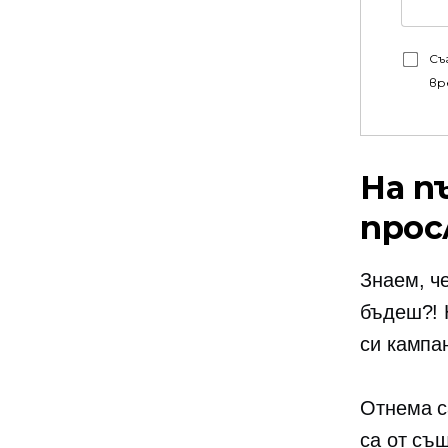
Съ
вр
На п
прос
Знаем, ч
бъдеш?! 
си кампа
Отнема с
са от съ