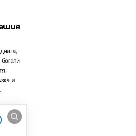
вашия
днага,
 богати
тя.
зка и
.