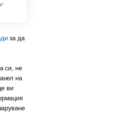
оди
за да
а си, не
панел на
ще ви
формация
азаруване