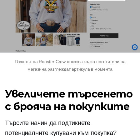
Пазарът на Rooster Crow показва колко посетители на
магазина разглеждат артикула в момента
Увеличете търсенето
с брояча на покупките
Търсите начин да подтикнете
потенциалните купувачи към покупка?