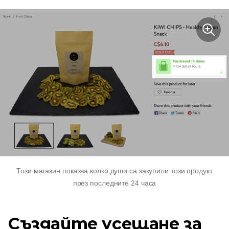
Този магазин показва колко души са закупили този продукт
през последните 24 часа
Създайте усещане за