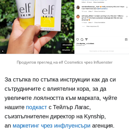
Продуктов преглед на elf Cosmetics чрез Influenster
За
стъпка по стъпка
инструкции как да си
сътрудничите с влиятелни хора, за да
увеличите лоялността към марката, чуйте
нашите
подкаст
с Тейлър Лагас,
съизпълнителен директор
на Kynship,
an
маркетинг чрез инфлуенсъри
агенция.