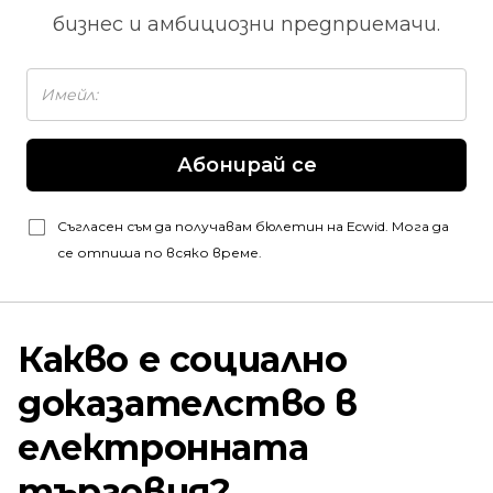
бизнес и амбициозни предприемачи.
Абонирай се
Съгласен съм да получавам бюлетин на Ecwid. Мога да
се отпиша по всяко време.
Какво е социално
доказателство в
електронната
търговия?