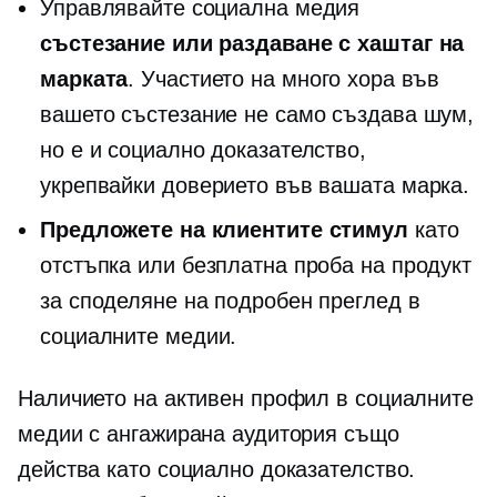
Управлявайте социална медия
състезание или раздаване с хаштаг на
марката
. Участието на много хора във
вашето състезание не само създава шум,
но е и социално доказателство,
укрепвайки доверието във вашата марка.
Предложете на клиентите стимул
като
отстъпка или безплатна проба на продукт
за споделяне на подробен преглед в
социалните медии.
Наличието на активен профил в социалните
медии с ангажирана аудитория също
действа като социално доказателство.