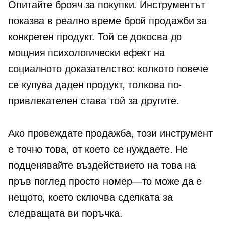
Опитайте брояч за покупки. Инструментът
показва
в реално време
брой продажби за
конкретен продукт. Той се докосва до
мощния психологически ефект на
социалното доказателство: колкото повече
се купува даден продукт, толкова по-
привлекателен става той за другите.
Ако провеждате продажба, този инструмент
е точно това, от което се нуждаете. Не
подценявайте въздействието на това на
пръв поглед просто
номер—то
може да е
нещото, което сключва сделката за
следващата ви поръчка.