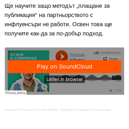
Ще научите защо методът „плащане за
публикация“ на партньорството с
инфлуенсъри не работи. Освен това ще
получите
как-да
за по-добър подход.
Екуидът
Електронна търговия
Покажи
·
Инфлуенсър маркетинг без догадки