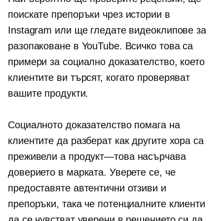
поискате препоръки чрез истории в
Instagram или ще гледате видеоклипове за
разопаковане в YouTube. Всичко това са
примери за социално доказателство, което
клиентите ви търсят, когато проверяват
вашите продукти.
Социалното доказателство помага на
клиентите да разберат как другите хора са
преживели a
продукт—това
насърчава
доверието в марката. Уверете се, че
предоставяте автентични отзиви и
препоръки, така че потенциалните клиенти
да се чувстват уверени в решението си да