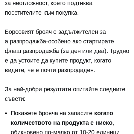
за неотложност, което подтиква
посетителите към покупка.
Борсовият брояч е задължителен за
a
разпродажба-особено
ако стартирате
флаш разпродажба (за ден или два). Трудно
е да устоите да купите продукт, когато
видите, че е почти разпродаден.
За най-добри резултати опитайте следните
съвети:
Покажете брояча на запасите
когато
количеството на продукта е ниско
,
обикновено по-малко от
10-20
единици.