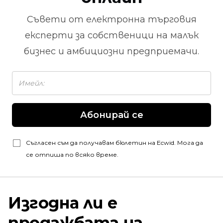
Съвети от
електронна търговия
експерти за собственици на малък
бизнес и амбициозни предприемачи.
Абонирай се
Съгласен съм да получавам бюлетин на Ecwid. Мога да
се отпиша по всяко време.
Изгодна ли е
продажбата на