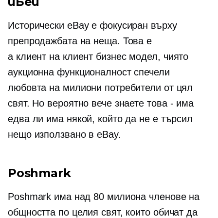
иБей
Исторически eBay е фокусиран върху
препродажбата на неща. Това е
а
клиент на клиент
бизнес модел, чиято
аукционна функционалност спечели
любовта на милиони потребители от цял ​​
свят. Но вероятно вече знаете
това - има
едва ли има някой, който да не е търсил
нещо използвано в eBay.
Poshmark
Poshmark има над 80 милиона членове на
общността по целия свят, които обичат да