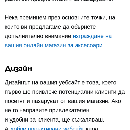
Нека преминем през основните точки, на
които ви предлагаме да обърнете
допълнително внимание
изграждане на
вашия онлайн магазин за аксесоари
.
Дизайн
Дизайнът на вашия уебсайт е това, което
първо ще привлече потенциални клиенти да
посетят и пазаруват от вашия магазин. Ако
не го направите привлекателен
и
удобни за клиента,
ще съжаляваш.
А
добре проектирани
уебсайт
кара