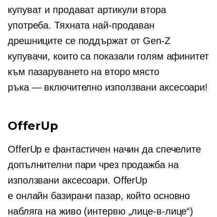
купуват и продават артикули втора
употреба. Тяхната
най-продаван
дрешниците се поддържат от
Gen-Z
купувачи, които са показали голям афинитет
към пазаруването на второ място
ръка — включително
използвани аксесоари!
OfferUp
OfferUp е фантастичен начин да спечелите
допълнителни пари чрез продажба на
използвани аксесоари. OfferUp
е
онлайн базирани
пазар, който основно
набляга
на живо (интервю „лице-в-лице“)