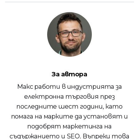
За автора
Макс работи в индустрията за
електронна търговия през
последните шест години, като
помага на марките да установят и
подобрят маркетинга на
съдържанието и SEO. Въпреки това