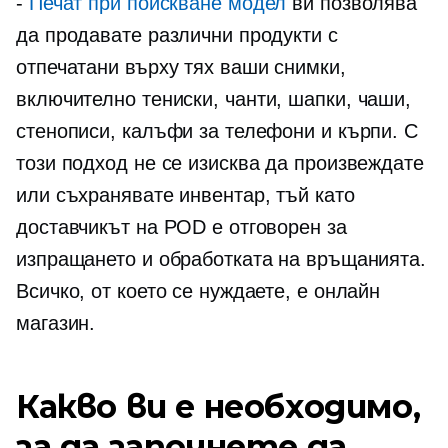
-
Печат при поискване
модел
ви позволява
да продавате различни продукти с
отпечатани върху тях ваши снимки,
включително
тениски,
чанти, шапки, чаши,
стенописи, калъфи за телефони и кърпи. С
този подход не се изисква да произвеждате
или съхранявате инвентар, тъй като
доставчикът на POD е ​​отговорен за
изпращането и обработката на връщанията.
Всичко, от което се нуждаете, е онлайн
магазин.
Какво ви е необходимо,
за да започнете да