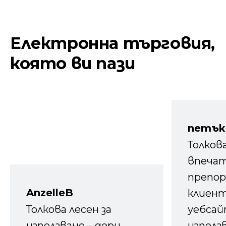
Електронна търговия,
която ви пази
петък
Толков
впечат
препор
AnzelleB
клиен
Толкова лесен за
уебсайт
използване – дори
използ