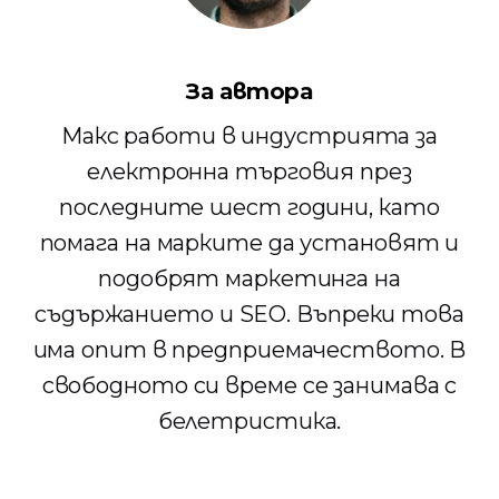
За автора
Макс работи в индустрията за
електронна търговия през
последните шест години, като
помага на марките да установят и
подобрят маркетинга на
съдържанието и SEO. Въпреки това
има опит в предприемачеството. В
свободното си време се занимава с
белетристика.