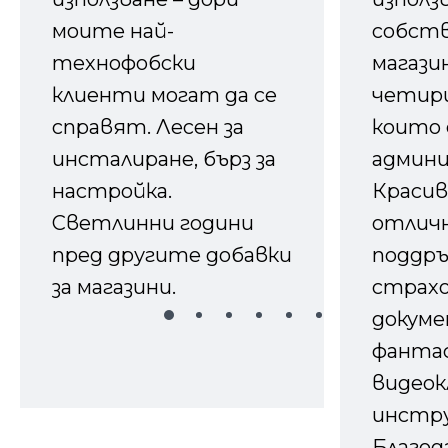
моите най-
собств
технофобски
магазин
клиенти могат да се
четири
справят. Лесен за
които 
инсталиране, бърз за
админ
настройка.
Красив
Светлинни години
отличн
пред другите добавки
поддръ
за магазини.
страх
докуме
фанта
видеок
инстру
Благод