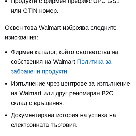
Продукти с фирмен префикс UPC GS1
или GTIN номер.
Освен това Walmart изброява следните
изисквания:
Фирмен каталог, който съответства на
собствения на Walmart
Политика за
забранени продукти
.
Изпълнение чрез центрове за изпълнение
на Walmart или друг реномиран B2C
склад с връщания.
Документирана история на успеха на
електронната търговия.