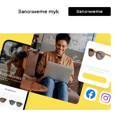
Започнете тук
Започнете