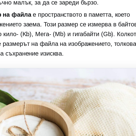
ъчно малък, за да се зареди бързо.
р на файла
е пространството в паметта, което
жението заема. Този размер се измерва в байто
о
кило-
(Kb),
Мега-
(Mb) и гигабайти (Gb). Колкот
е размерът на файла на изображението, толкова
за съхранение изисква.