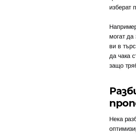
изберат 
Например
могат да 
ви в тър
да чака с
защо тря
Разб
проп
Нека раз
оптимизи