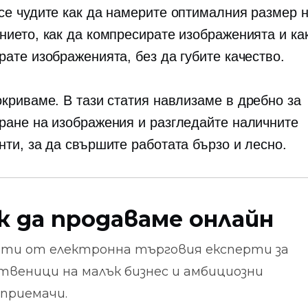
се чудите как да намерите оптималния размер 
нието, как да компресирате изображенията и ка
рате изображенията, без да губите качество.
окриваме. В тази статия навлизаме в
дребно
за
ране на изображения и разгледайте наличните
нти, за да свършите работата бързо и лесно.
к да продаваме онлайн
ети от
електронна търговия
експерти за
твеници на малък бизнес и амбициозни
приемачи.