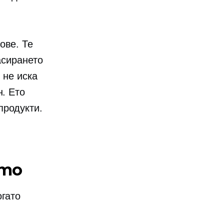
ове. Те
асирането
 не иска
н. Ето
продукти.
ето
огато