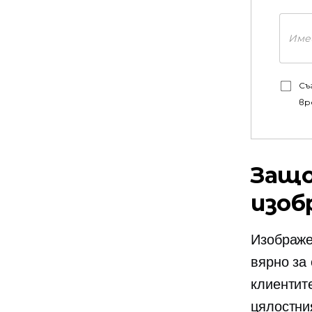
Съ
вр
Защо
изоб
Изображе
вярно за
клиентит
цялостни