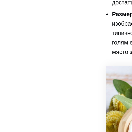
достат
Разме
изобра
типичн
голям 
място 