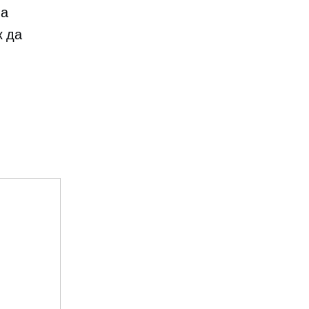
на
к да