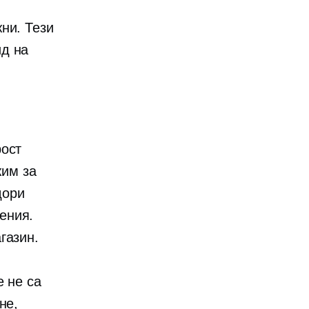
ни. Тези
ид на
рост
жим за
дори
ения.
газин.
е не са
не,