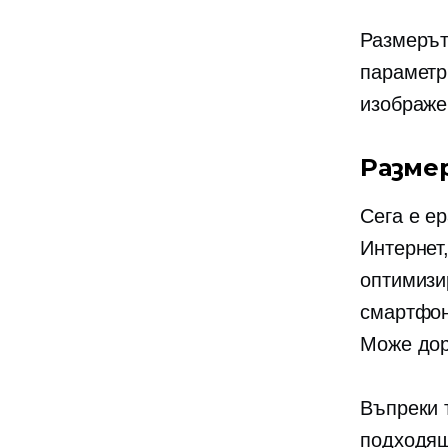
Размерът
параметр
изображе
Разме
Сега е е
Интернет,
оптимизи
смартфон
Може дор
Въпреки т
подходящ