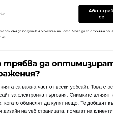
Абонирай
се
гласен съм да получавам бюлетин на Ecwid. Мога да се отпиша по 
еме.
 трябва да оптимизира
ражения?
нията са важна част от всеки уебсайт. Това е о
 сайт за електронна търговия. Снимките влияят 
е, когато обмислят да купят нещо. Те добавят к
я дизайн на уеб страницата, помагат на клиенти