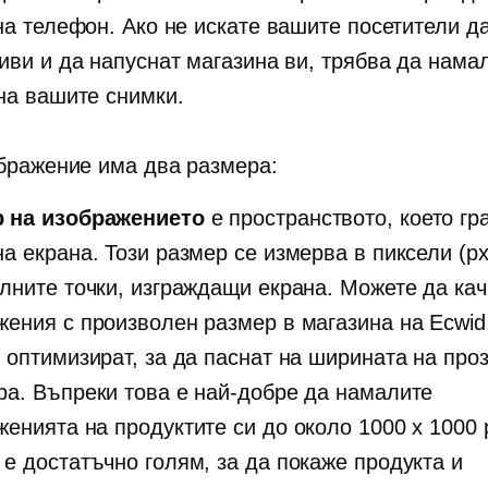
на телефон. Ако не искате вашите посетители да
иви и да напуснат магазина ви, трябва да нама
на вашите снимки.
бражение има два размера:
 на изображението
е пространството, което гр
а екрана. Този размер се измерва в пиксели (px
елните точки, изграждащи екрана. Можете да ка
жения с произволен размер в магазина на Ecwid
е оптимизират, за да паснат на ширината на про
ра. Въпреки това е най-добре да намалите
женията на продуктите си до около 1000 x 1000 
 е достатъчно голям, за да покаже продукта и