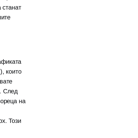
 станат
лите
афиката
), които
чвате
. След
зореца на
px. Този