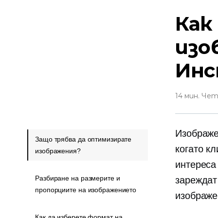
Как
изо
Инс
14 мин. Че
Изображе
Защо трябва да оптимизирате
когато к
изображения?
интереса
Разбиране на размерите и
зареждат
пропорциите на изображението
изображе
Как да изберете формат на