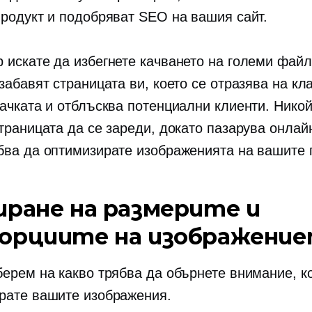
продукт и подобряват SEO на вашия сайт.
 искате да избегнете качването на големи файл
забавят страницата ви, което се отразява на кл
сачката и отблъсква потенциални клиенти. Никой
траницата да се зареди, докато пазарува онлай
бва да оптимизирате изображенията на вашите 
иране на размерите и
орциите на изображени
берем на какво трябва да обърнете внимание, к
рате вашите изображения.