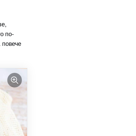
ве,
о по-
 повече