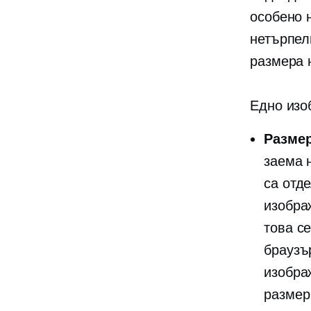
особено 
нетърпел
размера 
Едно изо
Размер
заема н
са отд
изобра
това с
браузъ
изобра
размер