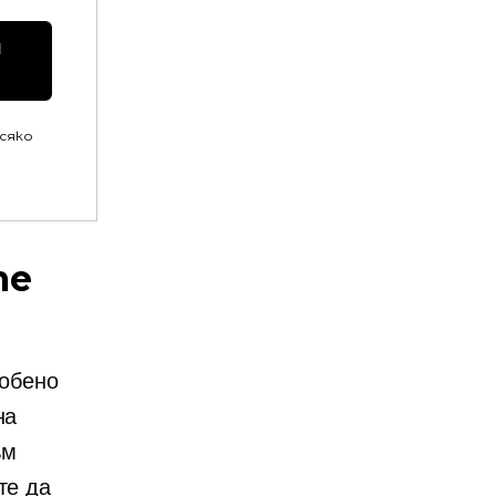
 
всяко
те
собено
на
ъм
те да